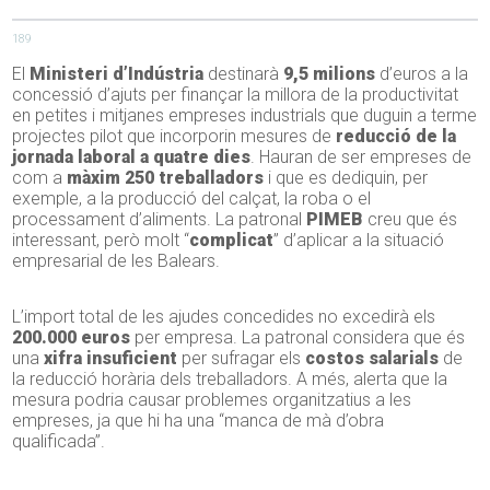
189
El
Ministeri d’Indústria
destinarà
9,5 milions
d’euros a la
concessió d’ajuts per finançar la millora de la productivitat
en petites i mitjanes empreses industrials que duguin a terme
projectes pilot que incorporin mesures de
reducció de la
jornada laboral a quatre dies
. Hauran de ser empreses de
com a
màxim 250 treballadors
i que es dediquin, per
exemple, a la producció del calçat, la roba o el
processament d’aliments. La patronal
PIMEB
creu que és
interessant, però molt “
complicat
” d’aplicar a la situació
empresarial de les Balears.
L’import total de les ajudes concedides no excedirà els
200.000 euros
per empresa. La patronal considera que és
una
xifra insuficient
per sufragar els
costos salarials
de
la reducció horària dels treballadors. A més, alerta que la
mesura podria causar problemes organitzatius a les
empreses, ja que hi ha una “manca de mà d’obra
qualificada”.