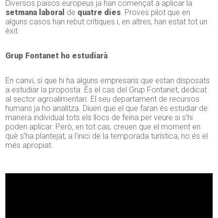
Diversos països europeus ja han començat a aplicar la
setmana laboral
de
quatre dies
. Proves pilot que en
alguns casos han rebut crítiques i, en altres, han estat tot un
èxit.
Grup Fontanet ho estudiarà
En canvi, sí que hi ha alguns empresaris que estan disposats
a estudiar la proposta. És el cas del Grup Fontanet, dedicat
al sector agroalimentari. El seu departament de recursos
humans ja ho analitza. Diuen que el que faran és estudiar de
manera individual tots els llocs de feina per veure si s’hi
poden aplicar. Però, en tot cas, creuen que el moment en
què s’ha plantejat, a l’inici de la temporada turística, no és el
més apropiat.