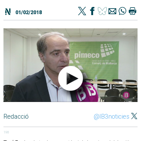
01/02/2018
Redacció
@IB3noticies
198