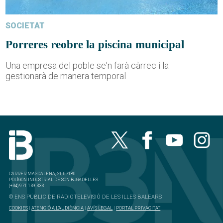
SOCIETAT
Porreres reobre la piscina municipal
Una empresa del poble se'n farà càrrec i la
gestionarà de manera temporal
CARRER MAGDALENA, 21, 07180
POLÍGON INDUSTRIAL DE SON BUGADELLES
(+34) 971 139 333
© ENS PÚBLIC DE RADIOTELEVISIÓ DE LES ILLES BALEARS
COOKIES
|
ATENCIÓ A L'AUDIÈNCIA
|
AVÍS LEGAL
|
PORTAL PRIVACITAT