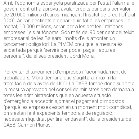
Amb l’economia espanyola paralitzada per l’estat l’alarma, el
govern central ha aprovat avalar crèdits bancaris per valor
de 20.000 milions d’euros mijançant l’Institut de Crèdit Oficial
(ICO). Aniran destinats a donar liquiditat a les empreses i la
meitat, 10.000 milions, seran per a les petites i mitjanes
empreses i els autònoms. Són més del 90 per cent del teixit
empresarial de les Balears i molts d’ells afronten un
tancament obligatori. La PIMEM creu que la mesura és
encertada perquè “servirà per poder pagar factures i
personal”, diu el seu president, Jordi Mora.
Per evitar el tancament d’empreses i l’acomiadament de
treballadors, Mora demana que s’agilitzi al màxim la
tramitació dels avals de l’ICO. La CAEB també dona suport a
la mesura aprovada pel consell de ministres però demana a
totes les administracions que en aquesta situació
d’emergència acceptin ajornar el pagament d’impostos
“perquè les empreses estan en un moment molt complicat,
on s’estan fent expedients temporals de regulació, i
necessiten liquiditat per tirar endavant”, diu la presidenta de
CAEB, Carmen Planas.