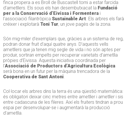
finca propera a es Broll de Buscastell torni a estar farcida
d’ametllers. Els sous els han desembutxacat la
Fundació
per a la Conservació d’Eivissa i Formentera
i
l’associació filantròpica
Sustainable Art
. Els arbres els farà
créixer i explotarà
Toni Tur
, un jove pagès de la zona.
Són mig-miler d’exemplars que, gràcies a un sistema de reg,
podran donar fruit d’aquí quatre anys. D’aquests vells
ametllers que ja tenen mig segle de vida i no són aptes per
produir, sortiran empelts per recuperar varietats d’ametlla
pròpies d’Eivissa. Aquesta iniciativa coordinada per
l’
Associació de Productors d’Agricultura Ecològica
serà bona en un futur per la màquina trencadora de la
Cooperativa de Sant Antoni
.
Col·locar els arbres dins la terra és una qüestió matemàtica:
és obligatori deixar cinc metres entre ametller i ametller i sis
entre cadascuna de les fileres. Així els fruiters tindran a prou
espai per desenvolupar-se i augmentarà la producció
d’ametlla.