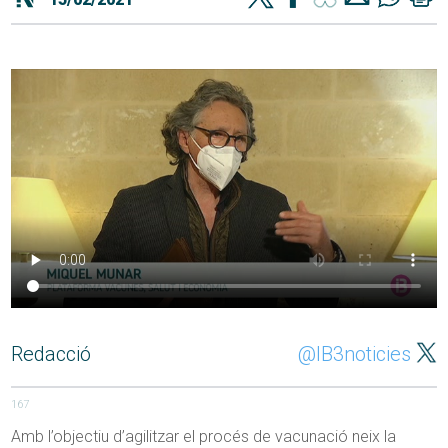
Redacció
@IB3noticies
167
Amb l’objectiu d’agilitzar el procés de vacunació neix la