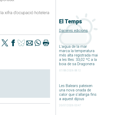
 la xifra d’ocupació hotelera
El Temps
Darreres edicions
L’aigua de la mar
marca la temperatura
més alta registrada mai
a les Illes: 33,02 ºC a la
boia de sa Dragonera
07/08/2026 08:12
Les Balears pateixen
una nova onada de
calor que s’allarga fins
a aquest dijous
20/07/2026 03:47