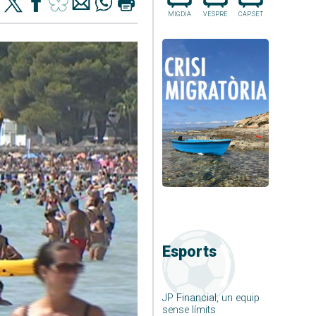
MIGDIA
VESPRE
CAP.SET
Esports
JP Financial, un equip
sense límits