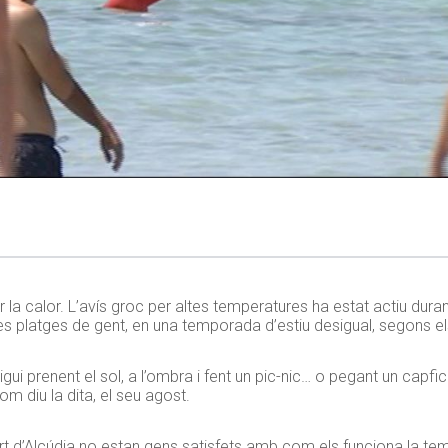
 calor. L’avís groc per altes temperatures ha estat actiu durant t
les platges de gent, en una temporada d’estiu desigual, segons e
sigui prenent el sol, a l’ombra i fent un pic-nic… o pegant un ca
om diu la dita, el seu agost.
ort d’Alcúdia no estan gens satisfets amb com els funciona la t