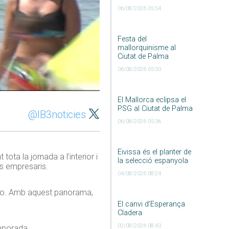
06/08/2026 05:54
Festa del
mallorquinisme al
Ciutat de Palma
06/08/2026 05:50
El Mallorca eclipsa el
PSG al Ciutat de Palma
@IB3noticies
06/08/2026 05:36
Eivissa és el planter de
ota la jornada a l’interior i
la selecció espanyola
ls empresaris.
04/08/2026 08:24
pfico. Amb aquest panorama,
El canvi d’Esperança
Cladera
02/08/2026 08:43
emporada.