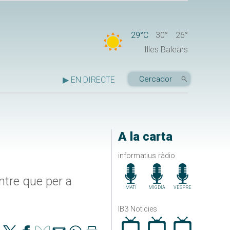
29°C
30°
26°
Illes Balears
▶ EN DIRECTE
A la carta
informatius ràdio
ntre que per a
MATÍ
MIGDIA
VESPRE
IB3 Noticies