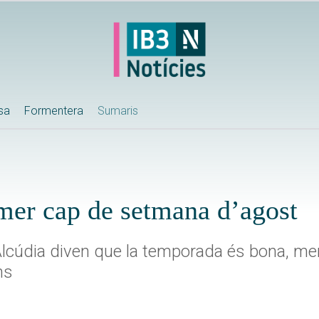
ssa
Formentera
Sumaris
imer cap de setmana d’agost
'Alcúdia diven que la temporada és bona, me
ns