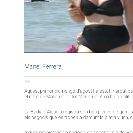
Manel Ferrera
156
Aquest primer diumenge d’agost ha estat marcat per la
el nord de Mallorca i a tot Menorca. Això ha omplit 
La Badia d’Alcúdia registra són ben plenes de gent, 
els negocis que es troben a damunt la platja viuen, c
Alguns propietaris de negocis de segona línia del P