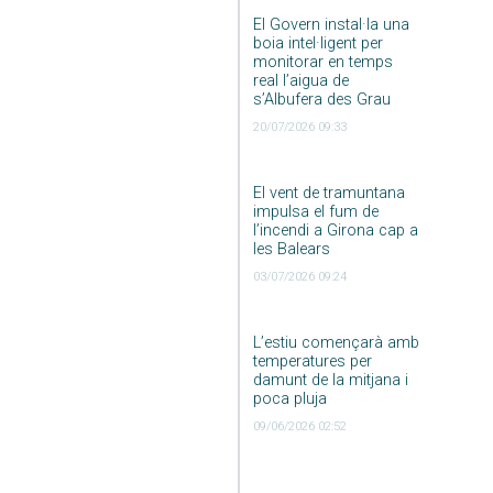
El Govern instal·la una
boia intel·ligent per
monitorar en temps
real l’aigua de
s’Albufera des Grau
20/07/2026 09:33
El vent de tramuntana
impulsa el fum de
l’incendi a Girona cap a
les Balears
03/07/2026 09:24
L’estiu començarà amb
temperatures per
damunt de la mitjana i
poca pluja
09/06/2026 02:52