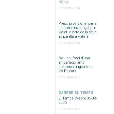
regnat
07/08/2026 08:51
Presó provisional per a
un home investigat per
violar la neta de la seva
ex parella a Palma
07/08/2026 08:38
Nou naufragi d’una
embaració amb
persones migrants a
les Balears
07/08/2026 08:16
DARRER EL TEMPS
El Temps Vespre 06-08-
2026
07/08/2026 06:49