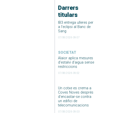
Darrers
titulars
IB3 entrega ulleres per
a l’eclipsi al Banc de
Sang
07/08/2026 09:07
SOCIETAT
Alaior aplica mesures
d’estalvi d’aigua sense
restriccions
07/08/2026 09:02
Un cotxe es crema a
Coves Noves després
d’encastar-se contra
un edifici de
telecomunicacions
07/08/2026 09:03