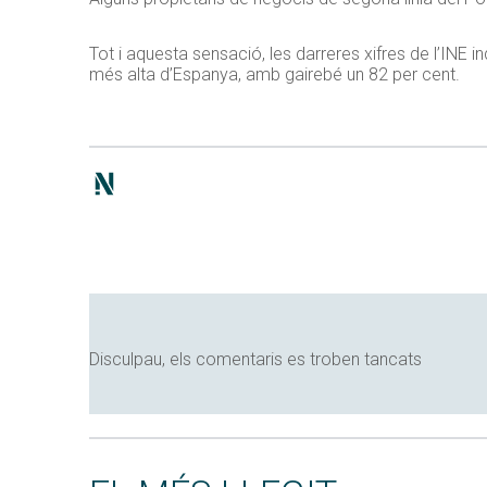
Tot i aquesta sensació, les darreres xifres de l’INE 
més alta d’Espanya, amb gairebé un 82 per cent.
Disculpau, els comentaris es troben tancats