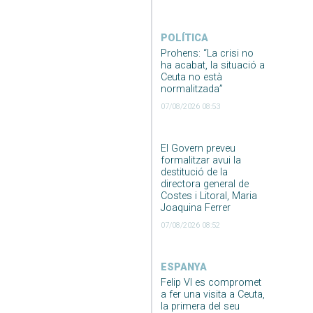
POLÍTICA
Prohens: “La crisi no
ha acabat, la situació a
Ceuta no està
normalitzada”
07/08/2026 08:53
El Govern preveu
formalitzar avui la
destitució de la
directora general de
Costes i Litoral, Maria
Joaquina Ferrer
07/08/2026 08:52
ESPANYA
Felip VI es compromet
a fer una visita a Ceuta,
la primera del seu