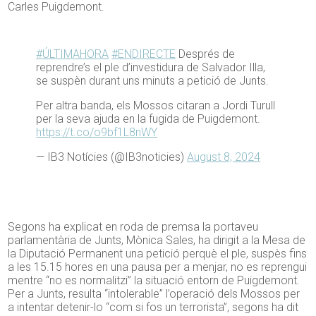
Carles Puigdemont.
#ÚLTIMAHORA
#ENDIRECTE
Després de
reprendre’s el ple d’investidura de Salvador Illa,
se suspèn durant uns minuts a petició de Junts.
Per altra banda, els Mossos citaran a Jordi Turull
per la seva ajuda en la fugida de Puigdemont.
https://t.co/o9bf1L8nWY
— IB3 Notícies (@IB3noticies)
August 8, 2024
Segons ha explicat en roda de premsa la portaveu
parlamentària de Junts, Mònica Sales, ha dirigit a la Mesa de
la Diputació Permanent una petició perquè el ple, suspès fins
a les 15.15 hores en una pausa per a menjar, no es reprengui
mentre “no es normalitzi” la situació entorn de Puigdemont.
Per a Junts, resulta “intolerable” l’operació dels Mossos per
a intentar detenir-lo “com si fos un terrorista”, segons ha dit