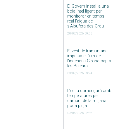
El Govern instal·la una
boia intel·ligent per
monitorar en temps
real l’aigua de
s’Albufera des Grau
20/07/2026 09:33
El vent de tramuntana
impulsa el fum de
l’incendi a Girona cap a
les Balears
03/07/2026 09:24
L’estiu començarà amb
temperatures per
damunt de la mitjana i
poca pluja
09/06/2026 02:52