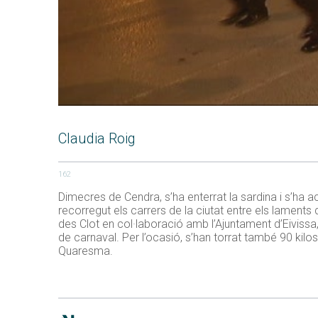
Claudia Roig
162
Dimecres de Cendra, s’ha enterrat la sardina i s’ha 
recorregut els carrers de la ciutat entre els lament
des Clot en col·laboració amb l’Ajuntament d’Eivissa
de carnaval. Per l’ocasió, s’han torrat també 90 kilo
Quaresma.