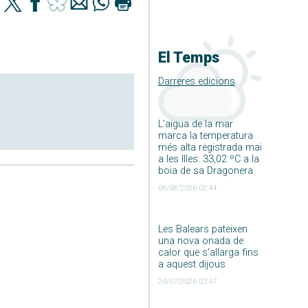
El Temps
Darreres edicions
L’aigua de la mar
marca la temperatura
més alta registrada mai
a les Illes: 33,02 ºC a la
boia de sa Dragonera
06/08/2026 02:44
Les Balears pateixen
una nova onada de
calor que s’allarga fins
a aquest dijous
20/07/2026 03:47