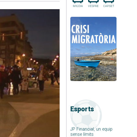
MIGDIA
VESPRE
CAP.SET
Esports
JP Financial, un equip
sense límits