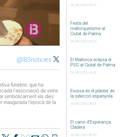
06/08/2026 05:54
Festa del
mallorquinisme al
Ciutat de Palma
06/08/2026 05:50
@IB3noticies
El Mallorca eclipsa el
PSG al Ciutat de Palma
06/08/2026 05:36
itiva fúnebre, que ha
dècada l’associació de veïns
Eivissa és el planter de
la selecció espanyola
rar simbòlicament els dies
er inaugurada l’època de la
04/08/2026 08:24
El canvi d’Esperança
Cladera
02/08/2026 08:43