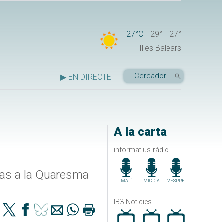
27°C
29°
27°
Illes Balears
▶ EN DIRECTE
A la carta
informatius ràdio
 pas a la Quaresma
MATÍ
MIGDIA
VESPRE
IB3 Noticies