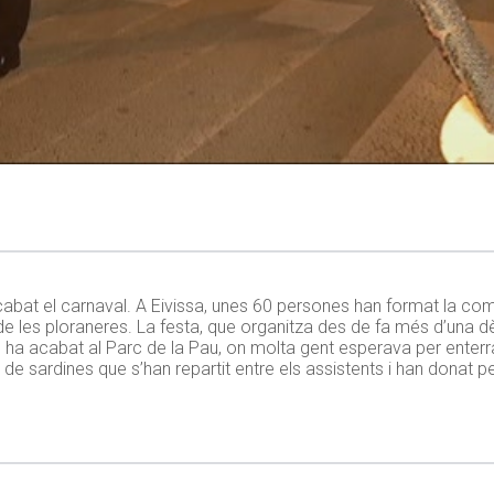
acabat el carnaval. A Eivissa, unes 60 persones han format la com
s de les ploraneres. La festa, que organitza des de fa més d’una 
, ha acabat al Parc de la Pau, on molta gent esperava per enter
s de sardines que s’han repartit entre els assistents i han donat p