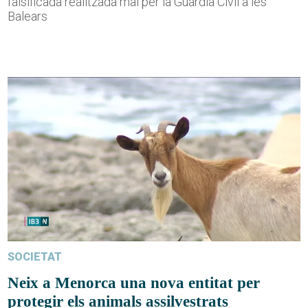
falsificada realitzada mai per la Guàrdia Civil a les
Balears
SOCIETAT
Neix a Menorca una nova entitat per
protegir els animals assilvestrats