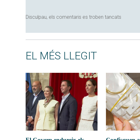
Disculpau, els comentaris es troben tancats
EL MÉS LLEGIT
El Govern endureix els
Confisquen a