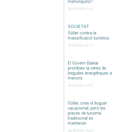
menorquins?
08/08/2026 12:55
SOCIETAT
Sóller contra la
massificació turística
08/08/2026 02:15
El Govern Balear
prohibeix la venta de
begudes energètiques a
menors
08/08/2026 10:53
Sóller, creix el lloguer
vacacional, però les
places de turisme
tradicional es
mantenen
08/08/2026 10:24