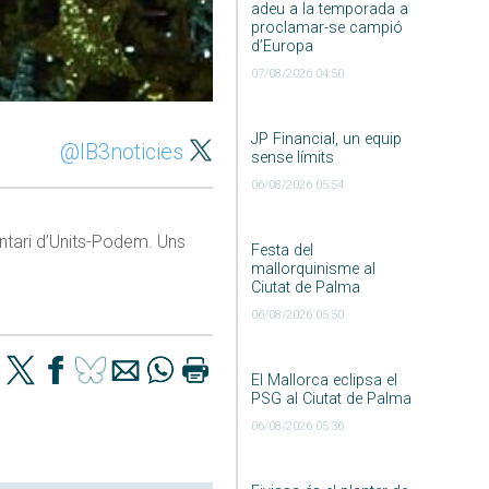
adeu a la temporada a
proclamar-se campió
d’Europa
07/08/2026 04:50
JP Financial, un equip
@IB3noticies
sense límits
06/08/2026 05:54
ntari d’Units-Podem. Uns
Festa del
mallorquinisme al
Ciutat de Palma
06/08/2026 05:50
El Mallorca eclipsa el
PSG al Ciutat de Palma
06/08/2026 05:36