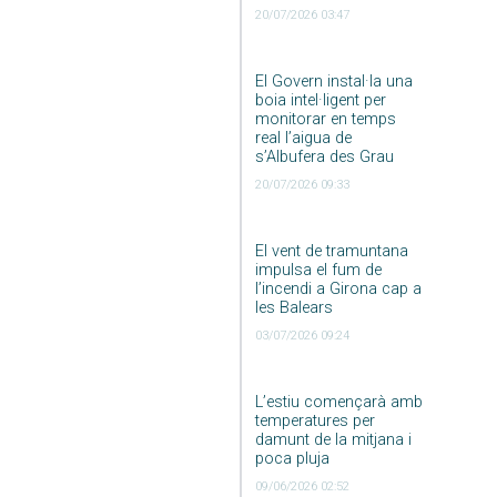
20/07/2026 03:47
El Govern instal·la una
boia intel·ligent per
monitorar en temps
real l’aigua de
s’Albufera des Grau
20/07/2026 09:33
El vent de tramuntana
impulsa el fum de
l’incendi a Girona cap a
les Balears
03/07/2026 09:24
L’estiu començarà amb
temperatures per
damunt de la mitjana i
poca pluja
09/06/2026 02:52