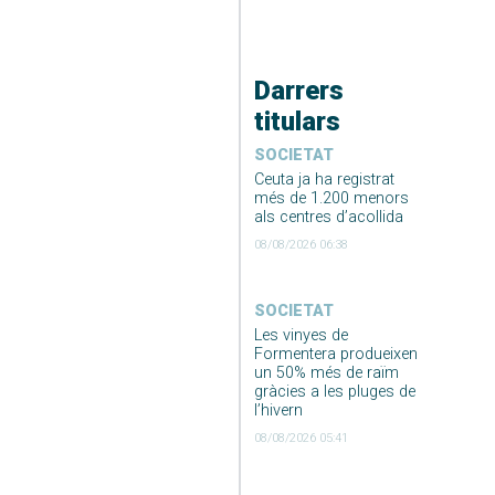
Darrers
titulars
SOCIETAT
Ceuta ja ha registrat
més de 1.200 menors
als centres d’acollida
08/08/2026 06:38
SOCIETAT
Les vinyes de
Formentera produeixen
un 50% més de raïm
gràcies a les pluges de
l’hivern
08/08/2026 05:41