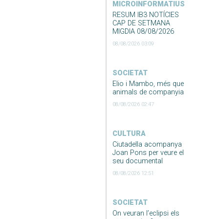
MICROINFORMATIUS
RESUM IB3 NOTÍCIES
CAP DE SETMANA
MIGDIA 08/08/2026
08/08/2026 03:09
SOCIETAT
Elio i Mambo, més que
animals de companyia
08/08/2026 02:47
CULTURA
Ciutadella acompanya
Joan Pons per veure el
seu documental
08/08/2026 12:51
SOCIETAT
On veuran l’eclipsi els