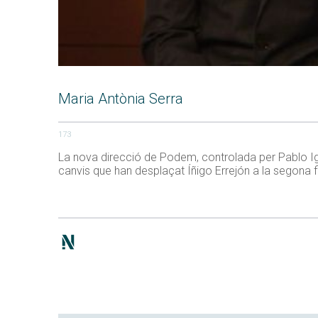
Maria Antònia Serra
173
La nova direcció de Podem, controlada per Pablo Igl
canvis que han desplaçat Íñigo Errejón a la segona f