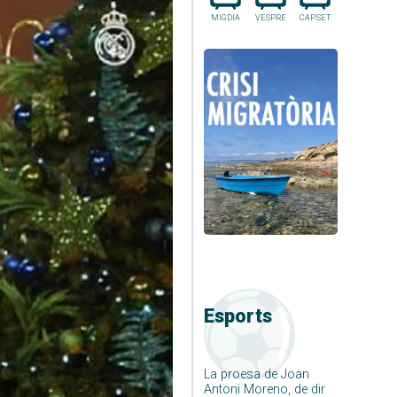
MIGDIA
VESPRE
CAP.SET
Esports
La proesa de Joan
Antoni Moreno, de dir