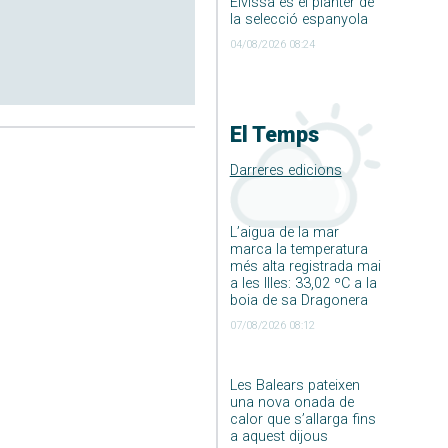
Eivissa és el planter de
la selecció espanyola
04/08/2026 08:24
El Temps
Darreres edicions
L’aigua de la mar
marca la temperatura
més alta registrada mai
a les Illes: 33,02 ºC a la
boia de sa Dragonera
07/08/2026 08:12
Les Balears pateixen
una nova onada de
calor que s’allarga fins
a aquest dijous