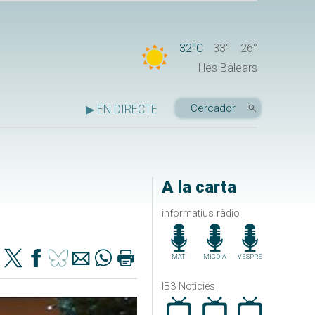
32°C
33°
26°
Illes Balears
▶ EN DIRECTE
A la carta
informatius ràdio
MATÍ
MIGDIA
VESPRE
IB3 Noticies