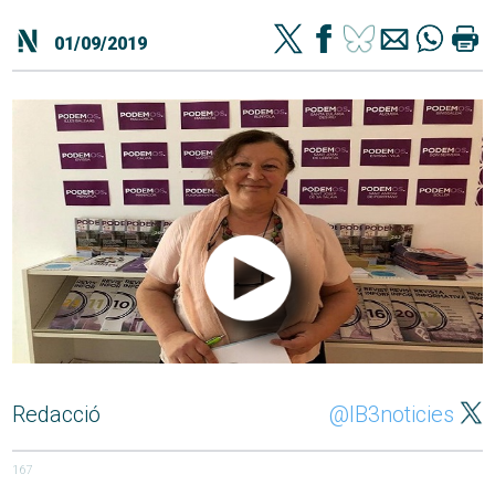
01/09/2019
Redacció
@IB3noticies
167