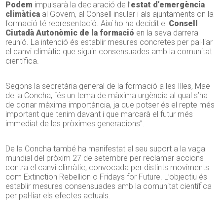
Podem
impulsarà la declaració de l’
estat d’emergència
climàtica
al Govern, al Consell insular i als ajuntaments on la
formació té representació. Així ho ha decidit el
Consell
Ciutadà Autonòmic de la formació
en la seva darrera
reunió. La intenció és establir mesures concretes per pal·liar
el canvi climàtic que siguin consensuades amb la comunitat
científica.
Segons la secretària general de la formació a les Illes,
Mae
de la
Concha
, “és un tema de màxima urgència al qual s’ha
de donar màxima importància, ja que potser és el repte més
important que tenim davant i que marcarà el futur més
immediat de les pròximes generacions”.
De la
Concha
també ha manifestat el seu suport a la vaga
mundial del pròxim 27 de setembre per reclamar accions
contra el canvi climàtic, convocada per distints moviments
com
Extinction
Rebellion
o
Fridays
for
Future
. L’objectiu és
establir mesures consensuades amb la comunitat científica
per pal·liar els efectes actuals.