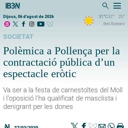
Dijous, 06 d'agost de 2026
31°C
32°
25°
Illes Balears
SOCIETAT
Polèmica a Pollença per la
contractació pública d’un
espectacle eròtic
Va ser a la festa de carnestoltes del Moll
i l'oposició l'ha qualificat de masclista i
denigrant per les dones
27/02/2020