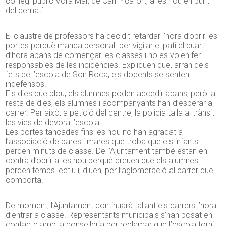
col·legi públic Vora Mar, de Can Picafort, a les nou en punt
del dematí.
El claustre de professors ha decidit retardar l’hora d’obrir les
portes perquè manca personal per vigilar el pati el quart
d’hora abans de començar les classes i no es volen fer
responsables de les incidències. Expliquen que, arran dels
fets de l’escola de Son Roca, els docents se senten
indefensos.
Els dies que plou, els alumnes poden accedir abans, però la
resta de dies, els alumnes i acompanyants han d’esperar al
carrer. Per això, a petició del centre, la policia talla al trànsit
les vies de devora l’escola.
Les portes tancades fins les nou no han agradat a
l’associació de pares i mares que troba que els infants
perden minuts de classe. De l’Ajuntament també estan en
contra d’obrir a les nou perquè creuen que els alumnes
perden temps lectiu i, diuen, per l’aglomeració al carrer que
comporta.
De moment, l’Ajuntament continuarà tallant els carrers l’hora
d’entrar a classe. Representants municipals s’han posat en
contacte amb la conselleria per reclamar que l’escola torni