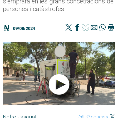
s'emprarà en les grans concetracions de
persones i catàstrofes
09/08/2024
Nofre Pasqual
@IB3noticies