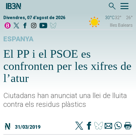
Divendres, 07 d'agost de 2026
30°C
32°
26°
Illes Balears
ESPANYA
El PP i el PSOE es
confronten per les xifres de
l’atur
Ciutadans han anunciat una llei de lluita
contra els residus plàstics
31/03/2019