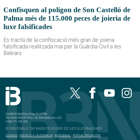
Confisquen al polígon de Son Castelló de
Palma més de 115.000 peces de joieria de
luxe falsificades
Es tracta de la confiscació més gran de joieria
falsificada realitzada mai per la Guàrdia Civil a les
Balears
CARRER MAGDALENA, 21, 07180
POLÍGON INDUSTRIAL DE SON BUGADELLES
(+34) 971 139 333
© ENS PÚBLIC DE RADIOTELEVISIÓ DE LES ILLES BALEARS
COOKIES
|
ATENCIÓ A L'AUDIÈNCIA
|
AVÍS LEGAL
|
PORTAL PRIVACITAT