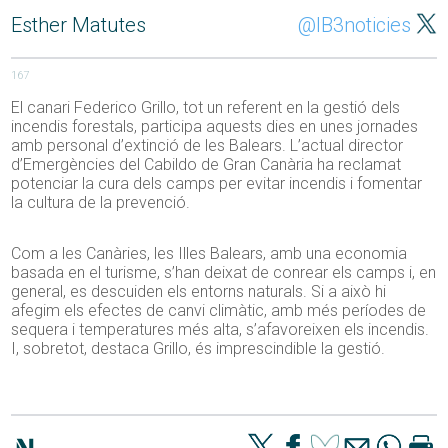
Esther Matutes
@IB3noticies
167
El canari
Federico
Grillo, tot un referent en la gestió dels
incendis forestals, participa aquests dies en unes jornades
amb personal d’extinció de les Balears. L’actual director
d’Emergències del
Cabildo
de Gran Canària ha reclamat
potenciar la cura dels camps per evitar incendis i fomentar
la cultura de la prevenció.
Com a les Canàries, les Illes Balears, amb una economia
basada en el turisme, s’han deixat de conrear els camps i, en
general, es descuiden els entorns naturals. Si a això hi
afegim els efectes de canvi climàtic, amb més períodes de
sequera i temperatures més alta, s’afavoreixen els incendis.
I, sobretot, destaca Grillo, és imprescindible la gestió.