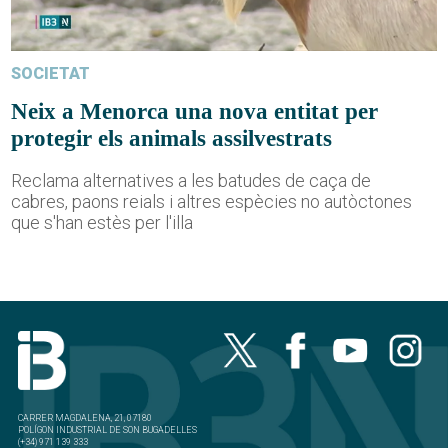
SOCIETAT
Neix a Menorca una nova entitat per
protegir els animals assilvestrats
Reclama alternatives a les batudes de caça de
cabres, paons reials i altres espècies no autòctones
que s'han estès per l'illa
CARRER MAGDALENA, 21, 07180
POLÍGON INDUSTRIAL DE SON BUGADELLES
(+34) 971 139 333