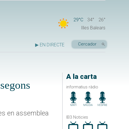
29°C
34°
26°
Illes Balears
▶ EN DIRECTE
A la carta
 segons
informatius ràdio
MATÍ
MIGDIA
VESPRE
dres en assemblea
IB3 Noticies