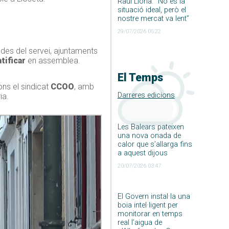
Raúl Llona: ”No és la
situació ideal, però el
nostre mercat va lent”
29/07/2026 05:22
des del servei, ajuntaments
tificar
en assemblea.
El Temps
ons el sindicat
CCOO
, amb
Darreres edicions
ia.
Les Balears pateixen
una nova onada de
calor que s’allarga fins
a aquest dijous
20/07/2026 03:47
El Govern instal·la una
boia intel·ligent per
monitorar en temps
real l’aigua de