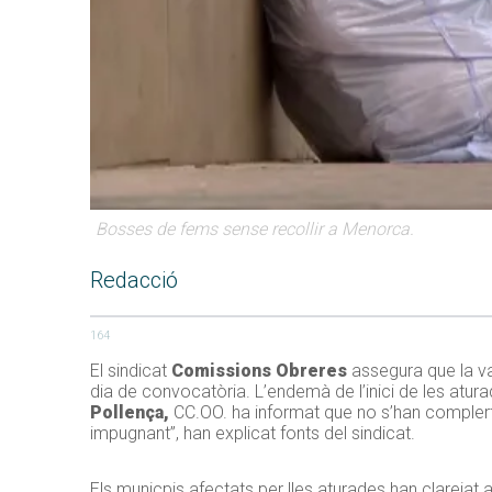
Bosses de fems sense recollir a Menorca.
Redacció
164
El sindicat
Comissions Obreres
assegura que la va
dia de convocatòria. L’endemà de l’inici de les atur
Pollença,
CC.OO. ha informat que no s’han complert e
impugnant”, han explicat fonts del sindicat.
Els municpis afectats per lles aturades han clarejat