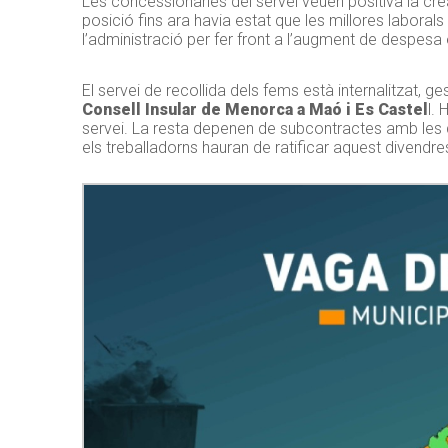
Les concessionàries del servei veuen positiva la creac
posició fins ara havia estat que les millores laboral
l’administració per fer front a l’augment de despesa
El servei de recollida dels fems està internalitzat, 
Consell Insular de Menorca a Maó i Es Castel
l.
servei. La resta depenen de subcontractes amb les q
els treballadorns hauran de ratificar aquest divendr