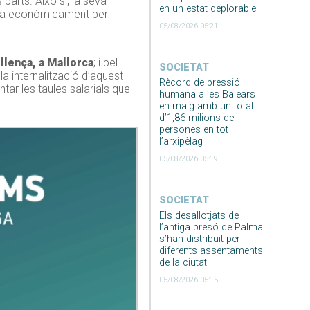
parts. Això sí, la seva
en un estat deplorable
at ja econòmicament per
05/08/2026 05:21
ollença, a Mallorca
; i pel
SOCIETAT
la internalització d’aquest
Rècord de pressió
ar les taules salarials que
humana a les Balears
en maig amb un total
d’1,86 milions de
persones en tot
l’arxipèlag
05/08/2026 05:19
SOCIETAT
Els desallotjats de
l’antiga presó de Palma
s’han distribuit per
diferents assentaments
de la ciutat
05/08/2026 05:15