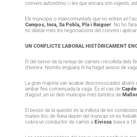
conveni autonòmic i i les que encara són vigents, a
Els municipis o mancomunitats que no entren en l’a
Campos, Inca, Sa Pobla, Pla i Raiguer
. No ho far
no dilatar més les negociacions del conveni i aplicar-
UN CONFLICTE LABORAL HISTÒRICAMENT EN
El del servei de la neteja de carrers i recollida dels
d’enrera. Només enguany hi ha hagut avisos de vag
La gran majoria van acabar desconvocades abans d
arribar fins començada la vaga. És el cas de
Capde
d’agost ,en un dels municipis més turístics de
Mallo
El bessó de la qüestió és la millora de les condicion
mateix lloc de feina depén del municipi on es treballi
cobra un conductor de camió a
Eivissa
, baixa a 18