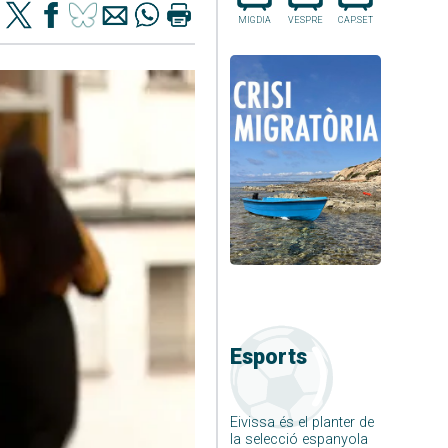
MIGDIA
VESPRE
CAP.SET
Esports
Eivissa és el planter de
la selecció espanyola