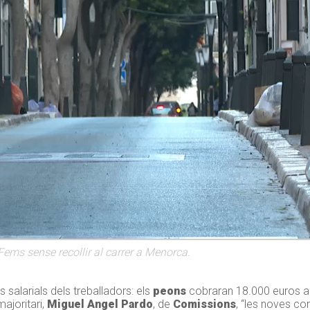
Fems sense recollir al carrer a Menorca.
s salarials dels treballadors: els
peons
cobraran 18.000 euros a l
ajoritari,
Miguel Angel Pardo
, de
Comissions
, “les noves co