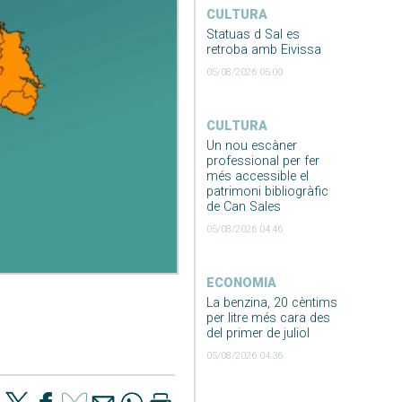
CULTURA
Statuas d Sal es
retroba amb Eivissa
05/08/2026 05:00
CULTURA
Un nou escàner
professional per fer
més accessible el
patrimoni bibliogràfic
de Can Sales
05/08/2026 04:46
ECONOMIA
La benzina, 20 cèntims
per litre més cara des
del primer de juliol
05/08/2026 04:36