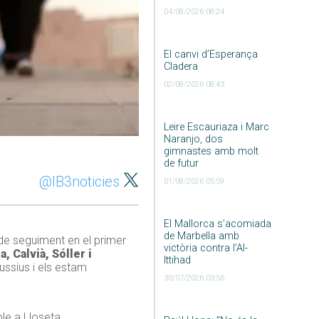
04/08/2026 08:24
El canvi d’Esperança
Cladera
02/08/2026 08:43
Leire Escauriaza i Marc
Naranjo, dos
gimnastes amb molt
de futur
@IB3noticies
01/08/2026 05:59
El Mallorca s’acomiada
de Marbella amb
de seguiment en el primer
victòria contra l’Al-
, Calvià, Sóller i
Ittihad
ussius i els estam
30/07/2026 03:56
le a Lloseta.