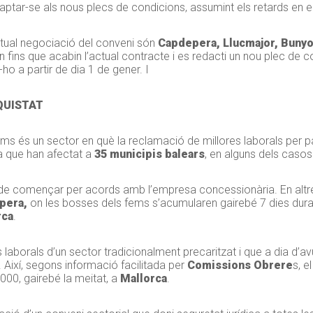
daptar-se als nous plecs de condicions, assumint els retards en 
ctual negociació del conveni són
Capdepera, Llucmajor, Bunyol
an fins que acabin l’actual contracte i es redacti un nou plec 
ho a partir de dia 1 de gener. I
QUISTAT
 fems és un sector en què la reclamació de millores laborals per p
a que han afectat a
35 municipis balears
, en alguns dels caso
e començar per acords amb l’empresa concessionària. En altre
pera,
on les bosses dels fems s’acumularen gairebé 7 dies dur
rca
.
s laborals d’un sector tradicionalment precaritzat i que a dia d’a
. Així, segons informació facilitada per
Comissions Obrere
s, e
.000, gairebé la meitat, a
Mallorca
.