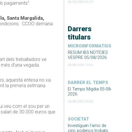
09/06/2026 01:24
els pagaments”.
a, Santa Margalida,
de condicions. CCOO demana
Darrers
titulars
MICROINFORMATIUS
RESUM IB3 NOTÍCIES
VESPRE 05/08/2026
art dels treballadors ve
s més d’una vegada.
05/08/2026 10:20
s, aquesta entesa no va
DARRER EL TEMPS
ant la primera setmana
El Temps Migdia 05-08-
2026
05/08/2026 05:00
vui veu com el sou per un
l salari de 30.000 euros que
SOCIETAT
Investiguen l’amo de
cinc podencs trobats