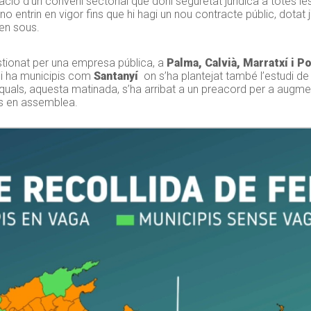
ió d’un conveni sectorial que doni seguretat jurídica a totes les 
s no entrin en vigor fins que hi hagi un nou contracte públic, dot
 en sous.
gestionat per una empresa pública, a
Palma, Calvià, Marratxí i P
 Hi ha municipis com
Santanyí
on s’ha plantejat també l’estudi de 
uals, aquesta matinada, s’ha arribat a un preacord per a augment
es en assemblea.