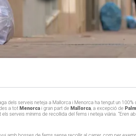
ga dels serveis neteja a Mallorca i Menorca ha tengut un 100% 
ades a tot
Menorca
i gran part de
Mallorca
, a excepció de
Palma
ls serveis mínims de recollida del fems i neteja viària. “Eren ab
 avui amb bosses de fems sense recollir al carrer, com per exemp