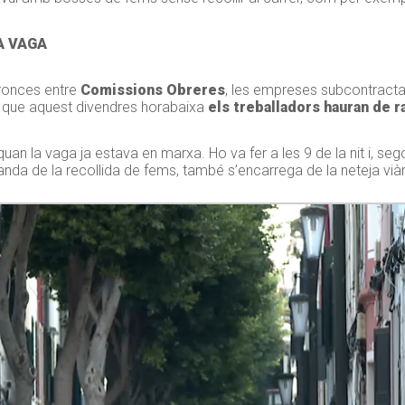
A VAGA
rronces entre
Comissions Obreres
, les empreses subcontracta
cte que aquest divendres horabaixa
els treballadors hauran de ra
uan la vaga ja estava en marxa. Ho va fer a les 9 de la nit i, seg
banda de la recollida de fems, també s’encarrega de la neteja viàr