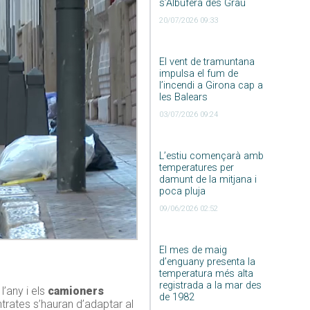
s’Albufera des Grau
20/07/2026 09:33
El vent de tramuntana
impulsa el fum de
l’incendi a Girona cap a
les Balears
03/07/2026 09:24
L’estiu començarà amb
temperatures per
damunt de la mitjana i
poca pluja
09/06/2026 02:52
El mes de maig
d’enguany presenta la
temperatura més alta
registrada a la mar des
’any i els
camioners
de 1982
ntrates s’hauran d’adaptar al