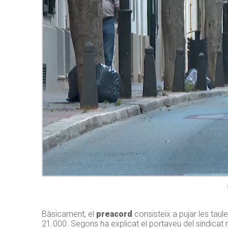
Bàsicament, el
preacord
consisteix a pujar les taule
21.000. Segons ha explicat el portaveu del sindicat m