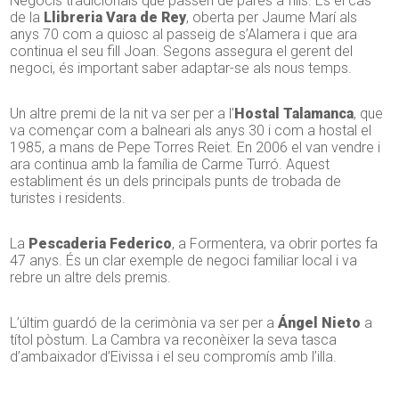
Negocis tradicionals que passen de pares a fills. És el cas
de la
Llibreria Vara de Rey
, oberta per Jaume Marí als
anys 70 com a quiosc al passeig de s’Alamera i que ara
continua el seu fill Joan. Segons assegura el gerent del
negoci, és important saber adaptar-se als nous temps.
Un altre premi de la nit va ser per a l’
Hostal Talamanca
, que
va començar com a balneari als anys 30 i com a hostal el
1985, a mans de Pepe Torres Reiet. En 2006 el van vendre i
ara continua amb la família de Carme Turró. Aquest
establiment és un dels principals punts de trobada de
turistes i residents.
La
Pescaderia Federico
, a Formentera, va obrir portes fa
47 anys. És un clar exemple de negoci familiar local i va
rebre un altre dels premis.
L’últim guardó de la cerimònia va ser per a
Ángel Nieto
a
títol pòstum. La Cambra va reconèixer la seva tasca
d’ambaixador d’Eivissa i el seu compromís amb l’illa.