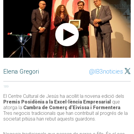
Elena Gregori
@IB3noticies
189
El Centre Cultural de Jesús ha acollit la novena edició dels
Premis Posidònia a la Excel·lència Empresarial
que
atorga la
Cambra de Comerç d’Eivissa i Formentera
.
Tres negocis tradicionals que han contribuït al progrés de la
societat pitiüsa han rebut aquests guardons.