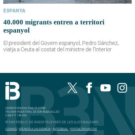
ESPANYA
40.000 migrants entren a territori
espanyol
El president del Govern espanyol, Pedro Sánchez,
viatja a Ceuta al costat del ministre de l'Interior
CARRER MAGDALENA, 21, 07180
POLÍGON INDUSTRIAL DE SON BUGADELLES
(+34) 971 139 333
© ENS PÚBLIC DE RADIOTELEVISIÓ DE LES ILLES BALEARS
COOKIES
|
ATENCIÓ A L'AUDIÈNCIA
|
AVÍS LEGAL
|
PORTAL PRIVACITAT