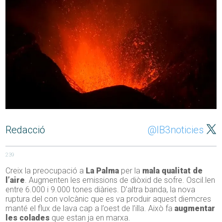
Redacció
@IB3noticies
239
Creix la preocupació a
La Palma
per la
mala qualitat de
l’aire
. Augmenten les emissions de diòxid de sofre. Oscil.len
entre 6.000 i 9.000 tones diàries. D’altra banda, la nova
ruptura del con volcànic que es va produir aquest diemcres
manté el flux de lava cap a l’oest de l’illa. Això fa
augmentar
les colades
que estan ja en marxa.