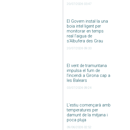
20/07/2026 03:47
El Govern instal·la una
boia intel·ligent per
monitorar en temps
real l’aigua de
s’Albufera des Grau
20/07/2026 09:33
El vent de tramuntana
impulsa el fum de
l’incendi a Girona cap a
les Balears
03/07/2026 09:24
L’estiu començarà amb
temperatures per
damunt de la mitjana i
poca pluja
09/06/2026 02:52