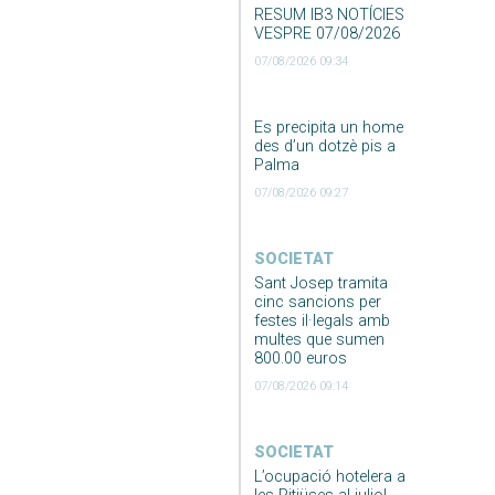
RESUM IB3 NOTÍCIES
VESPRE 07/08/2026
07/08/2026 09:34
Es precipita un home
des d’un dotzè pis a
Palma
07/08/2026 09:27
SOCIETAT
Sant Josep tramita
cinc sancions per
festes il·legals amb
multes que sumen
800.00 euros
07/08/2026 09:14
SOCIETAT
L’ocupació hotelera a