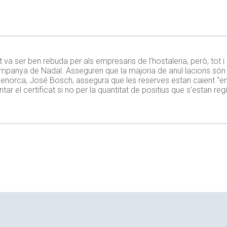
 va ser ben rebuda per als empresaris de l’hostaleria, però, tot i
ampanya de Nadal. Asseguren que la majoria de anul·lacions són pe
enorca, José Bosch, assegura que les reserves estan caient “en 
 el certificat si no per la quantitat de positius que s’estan regi