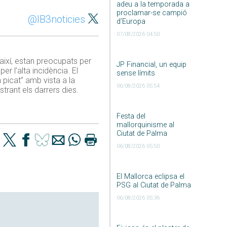
adeu a la temporada a
proclamar-se campió
@IB3noticies
d’Europa
07/08/2026 04:50
 així, estan preocupats per
JP Financial, un equip
r l’alta incidència. El
sense límits
picat” amb vista a la
06/08/2026 05:54
strant els darrers dies.
Festa del
mallorquinisme al
Ciutat de Palma
06/08/2026 05:50
El Mallorca eclipsa el
PSG al Ciutat de Palma
06/08/2026 05:36