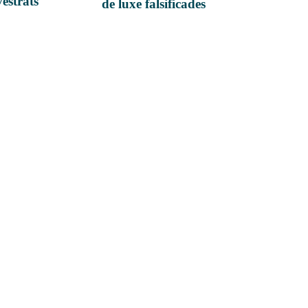
vestrats
de luxe falsificades