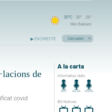
30°C
30°
26°
Illes Balears
▶ EN DIRECTE
A la carta
·lacions de
informatius ràdio
MATÍ
MIGDIA
VESPRE
ificat covid
IB3 Noticies