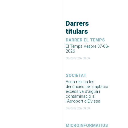
Darrers
titulars
DARRER EL TEMPS
El Temps Vespre 07-08-
2026
08/08/2026 08:59
SOCIETAT
Aena replica les
denúncies per captació
excessiva d’aigua i
contaminació a
l’Aeroport d’Eivissa
07/08/2026 09:59
MICROINFORMATIUS