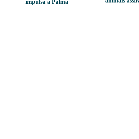
animals assil
impulsa a Palma