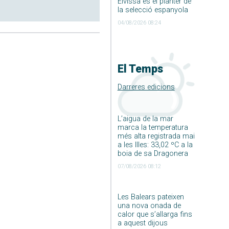
Eivissa és el planter de
la selecció espanyola
04/08/2026 08:24
El Temps
Darreres edicions
L’aigua de la mar
marca la temperatura
més alta registrada mai
a les Illes: 33,02 ºC a la
boia de sa Dragonera
07/08/2026 08:12
Les Balears pateixen
una nova onada de
calor que s’allarga fins
a aquest dijous