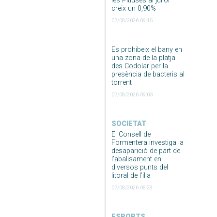
les Pitiüses al juliol
creix un 0,90%
07/08/2026 09:15
Es prohibeix el bany en
una zona de la platja
des Codolar per la
presència de bacteris al
torrent
07/08/2026 09:03
SOCIETAT
El Consell de
Formentera investiga la
desaparició de part de
l’abalisament en
diversos punts del
litoral de l’illa
07/08/2026 08:28
ESPORTS