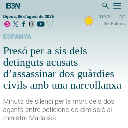
Dijous, 06 d'agost de 2026
31°C
32°
25°
Illes Balears
ESPANYA
Presó per a sis dels
detinguts acusats
d’assassinar dos guàrdies
civils amb una narcollanxa
Minuts de silenci per la mort dels dos
agents entre peticions de dimissió al
ministre Marlaska