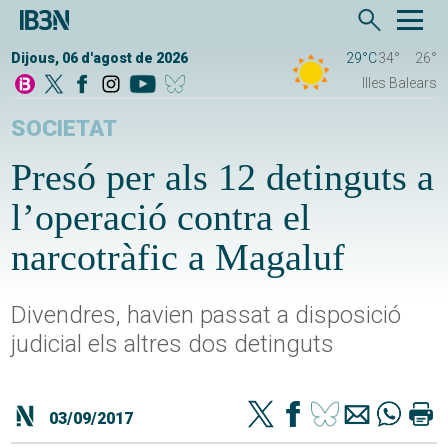
Dijous, 06 d'agost de 2026
29°C
34°
26°
Illes Balears
SOCIETAT
Presó per als 12 detinguts a
l’operació contra el
narcotràfic a Magaluf
Divendres, havien passat a disposició
judicial els altres dos detinguts
03/09/2017