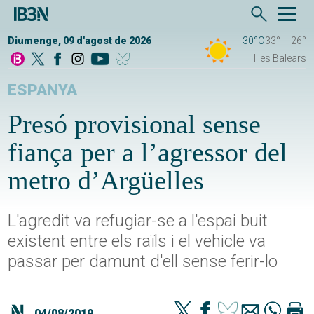
Diumenge, 09 d'agost de 2026
30°C
33°
26°
Illes Balears
ESPANYA
Presó provisional sense
fiança per a l’agressor del
metro d’Argüelles
L'agredit va refugiar-se a l'espai buit
existent entre els raïls i el vehicle va
passar per damunt d'ell sense ferir-lo
04/08/2019