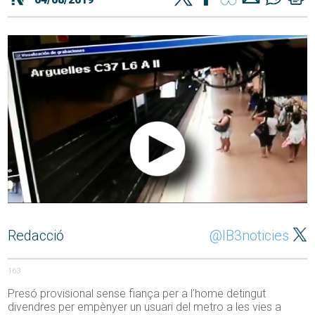
Redacció
@IB3noticies
163
Presó provisional sense fiança per a l’home detingut
divendres per empènyer un usuari del metro a les vies a