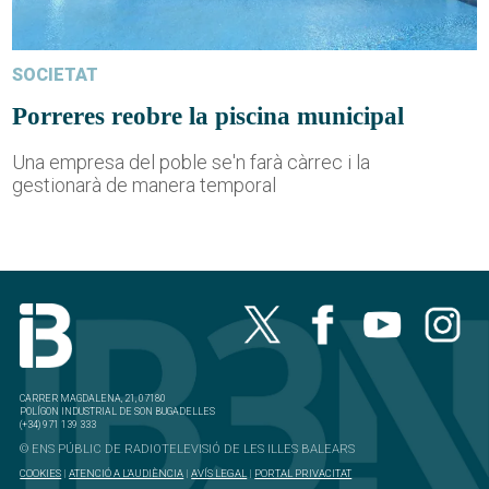
SOCIETAT
Porreres reobre la piscina municipal
Una empresa del poble se'n farà càrrec i la
gestionarà de manera temporal
CARRER MAGDALENA, 21, 07180
POLÍGON INDUSTRIAL DE SON BUGADELLES
(+34) 971 139 333
© ENS PÚBLIC DE RADIOTELEVISIÓ DE LES ILLES BALEARS
COOKIES
|
ATENCIÓ A L'AUDIÈNCIA
|
AVÍS LEGAL
|
PORTAL PRIVACITAT