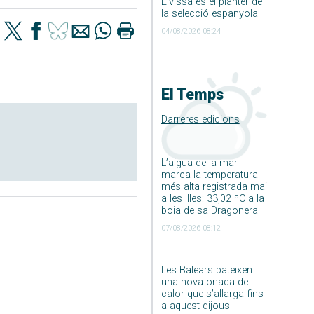
Eivissa és el planter de
la selecció espanyola
04/08/2026 08:24
El Temps
Darreres edicions
L’aigua de la mar
marca la temperatura
més alta registrada mai
a les Illes: 33,02 ºC a la
boia de sa Dragonera
07/08/2026 08:12
Les Balears pateixen
una nova onada de
calor que s’allarga fins
a aquest dijous