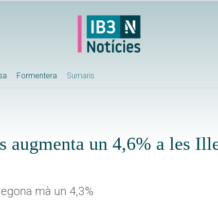
ssa
Formentera
Sumaris
es augmenta un 4,6% a les Ille
a segona mà un 4,3%