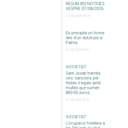
RESUM IB3 NOTÍCIES
VESPRE 07/08/2026
07/08/2026 09:34
Es precipita un home
des d’un dotzè pis a
Palma
07/08/2026 09:27
SOCIETAT
Sant Josep tramita
cinc sancions per
festes il·legals amb
multes que sumen
800.00 euros
07/08/2026 09:14
SOCIETAT
L’ocupació hotelera a