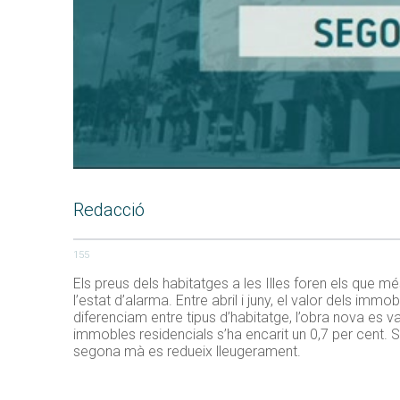
Redacció
155
Els preus dels habitatges a les Illes foren els que m
l’estat d’alarma. Entre abril i juny, el valor dels imm
diferenciam entre tipus d’habitatge, l’obra nova es v
immobles residencials s’ha encarit un 0,7 per cent.
segona mà es redueix lleugerament.