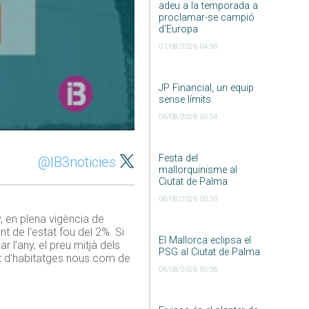
adeu a la temporada a
proclamar-se campió
d’Europa
07/08/2026 04:50
JP Financial, un equip
sense límits
06/08/2026 05:54
Festa del
@IB3noticies
mallorquinisme al
Ciutat de Palma
06/08/2026 05:50
, en plena vigència de
nt de l’estat fou del 2%. Si
El Mallorca eclipsa el
 l’any, el preu mitjà dels
PSG al Ciutat de Palma
nt d’habitatges nous com de
06/08/2026 05:36