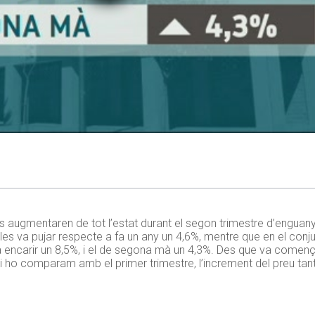
és augmentaren de tot l’estat durant el segon trimestre d’enguany
obles va pujar respecte a fa un any un 4,6%, mentre que en el conju
a encarir un 8,5%, i el de segona mà un 4,3%. Des que va començar
 Si ho comparam amb el primer trimestre, l’increment del preu ta