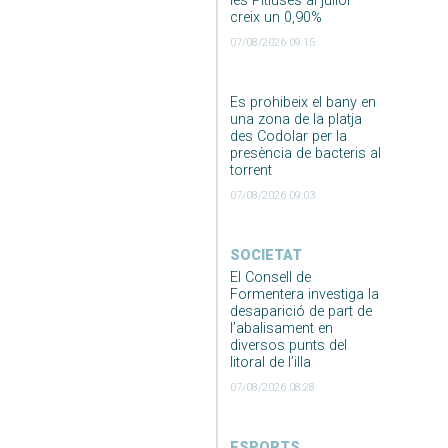
les Pitiüses al juliol
creix un 0,90%
07/08/2026 09:15
Es prohibeix el bany en
una zona de la platja
des Codolar per la
presència de bacteris al
torrent
07/08/2026 09:03
SOCIETAT
El Consell de
Formentera investiga la
desaparició de part de
l’abalisament en
diversos punts del
litoral de l’illa
07/08/2026 08:28
ESPORTS