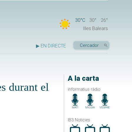
30°C
30°
26°
Illes Balears
▶ EN DIRECTE
A la carta
s durant el
informatius ràdio
MATÍ
MIGDIA
VESPRE
IB3 Noticies