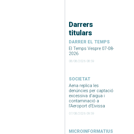
Darrers
titulars
DARRER EL TEMPS
El Temps Vespre 07-08-
2026
08/08/2026 08:59
SOCIETAT
Aena replica les
denúncies per captació
excessiva d’aigua i
contaminació a
l’Aeroport d’Eivissa
07/08/2026 09:59
MICROINFORMATIUS