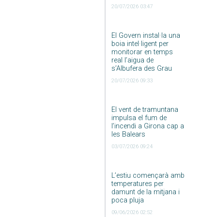
20/07/2026 03:47
El Govern instal·la una
boia intel·ligent per
monitorar en temps
real l’aigua de
s’Albufera des Grau
20/07/2026 09:33
El vent de tramuntana
impulsa el fum de
l’incendi a Girona cap a
les Balears
03/07/2026 09:24
L’estiu començarà amb
temperatures per
damunt de la mitjana i
poca pluja
09/06/2026 02:52