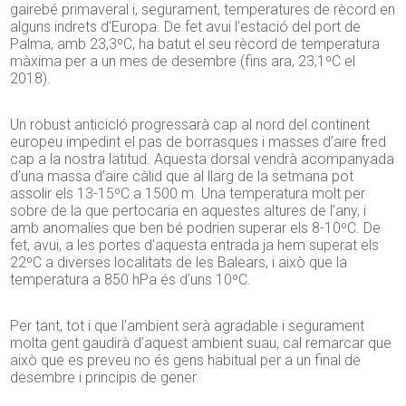
gairebé primaveral i, segurament, temperatures de rècord en
alguns indrets d’Europa. De fet avui l’estació del port de
Palma, amb 23,3ºC, ha batut el seu rècord de temperatura
màxima per a un mes de desembre (fins ara, 23,1ºC el
2018).
Un robust anticicló progressarà cap al nord del continent
europeu impedint el pas de borrasques i masses d’aire fred
cap a la nostra latitud. Aquesta dorsal vendrà acompanyada
d’una massa d’aire càlid que al llarg de la setmana pot
assolir els 13-15ºC a 1500 m. Una temperatura molt per
sobre de la que pertocaria en aquestes altures de l’any, i
amb anomalies que ben bé podrien superar els 8-10ºC. De
fet, avui, a les portes d’aquesta entrada ja hem superat els
22ºC a diverses localitats de les Balears, i això que la
temperatura a 850 hPa és d’uns 10ºC.
Per tant, tot i que l’ambient serà agradable i segurament
molta gent gaudirà d’aquest ambient suau, cal remarcar que
això que es preveu no és gens habitual per a un final de
desembre i principis de gener.