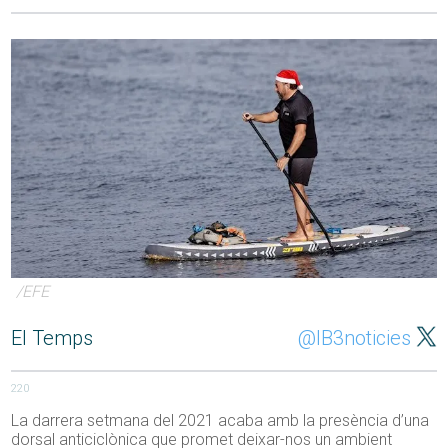
/EFE
El Temps
@IB3noticies
220
La darrera setmana del 2021 acaba amb la presència d’una
dorsal anticiclònica que promet deixar-nos un ambient