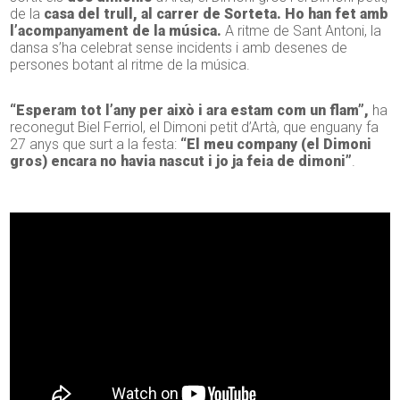
de la
casa del trull, al carrer de Sorteta. Ho han fet amb
l’acompanyament de la música.
A ritme de Sant Antoni, la
dansa s’ha celebrat sense incidents i amb desenes de
persones botant al ritme de la música.
“Esperam tot l’any per això i ara estam com un flam”,
ha
reconegut Biel Ferriol, el Dimoni petit d’Artà, que enguany fa
27 anys que surt a la festa:
“El meu company (el Dimoni
gros) encara no havia nascut i jo ja feia de dimoni”
.