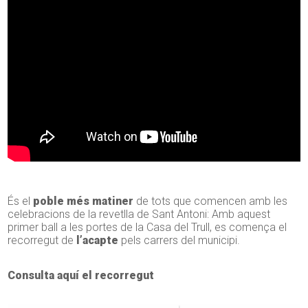
És el
poble més matiner
de tots que comencen amb les
celebracions de la revetlla de Sant Antoni: Amb aquest
primer ball a les portes de la Casa del Trull, es comença el
recorregut de
l’acapte
pels carrers del municipi.
Consulta aquí el recorregut