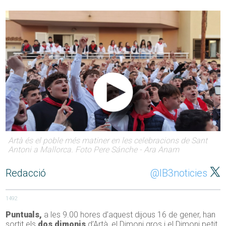
Artà és el poble més matiner en les celebracions de Sant
Antoni a Mallorca. Foto Pere Sánche - Ara Anam
Redacció
@IB3noticies
1492
Puntuals,
a les 9.00 hores d’aquest dijous 16 de gener, han
sortit els
dos dimonis
d’Artà, el Dimoni gros i el Dimoni petit,