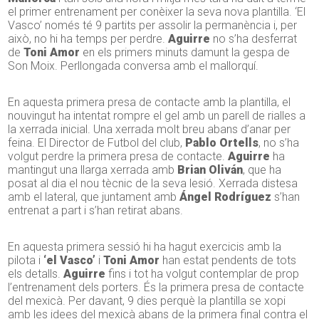
el primer entrenament per conèixer la seva nova plantilla. ‘El
Vasco’ només té 9 partits per assolir la permanència i, per
això, no hi ha temps per perdre.
Aguirre
no s’ha desferrat
de
Toni Amor
en els primers minuts damunt la gespa de
Son Moix. Perllongada conversa amb el mallorquí.
En aquesta primera presa de contacte amb la plantilla, el
nouvingut ha intentat rompre el gel amb un parell de rialles a
la xerrada inicial. Una xerrada molt breu abans d’anar per
feina. El Director de Futbol del club,
Pablo Ortells
, no s’ha
volgut perdre la primera presa de contacte.
Aguirre
ha
mantingut una llarga xerrada amb
Brian Oliván
, que ha
posat al dia el nou tècnic de la seva lesió. Xerrada distesa
amb el lateral, que juntament amb
Ángel Rodríguez
s’han
entrenat a part i s’han retirat abans.
En aquesta primera sessió hi ha hagut exercicis amb la
pilota i
‘el Vasco’
i
Toni Amor
han estat pendents de tots
els detalls.
Aguirre
fins i tot ha volgut contemplar de prop
l’entrenament dels porters. És la primera presa de contacte
del mexicà. Per davant, 9 dies perquè la plantilla se xopi
amb les idees del mexicà abans de la primera final contra el