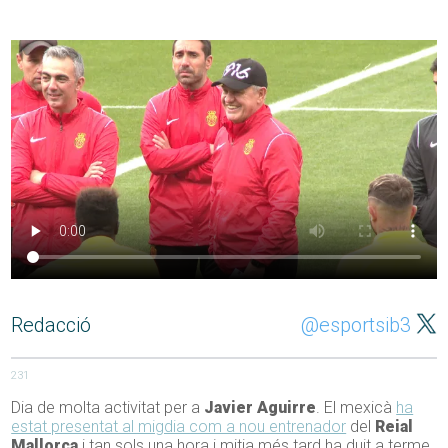
Redacció
@esportsib3
231
Dia de molta activitat per a
Javier Aguirre
. El mexicà
ha
estat presentat al migdia com a nou entrenador
del
Reial
Mallorca
i tan sols una hora i mitja més tard ha duit a terme