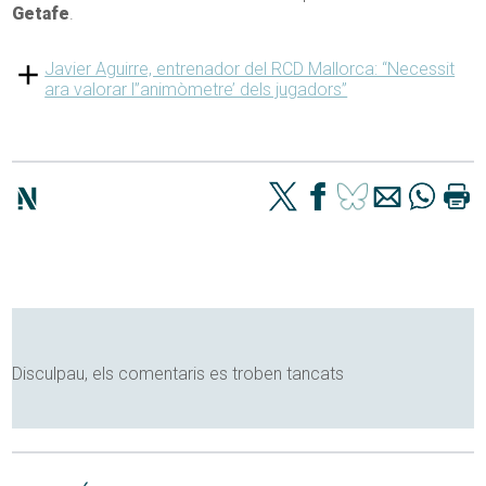
Getafe
.
Javier Aguirre, entrenador del RCD Mallorca: “Necessit
ara valorar l”animòmetre’ dels jugadors”
Disculpau, els comentaris es troben tancats