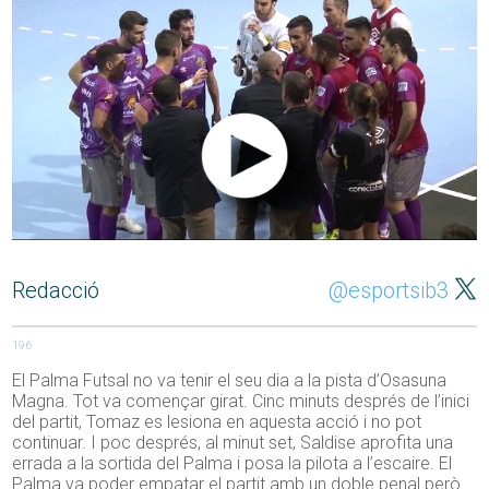
Redacció
@esportsib3
196
El Palma Futsal no va tenir el seu dia a la pista d’Osasuna
Magna. Tot va començar girat. Cinc minuts després de l’inici
del partit, Tomaz es lesiona en aquesta acció i no pot
continuar. I poc després, al minut set, Saldise aprofita una
errada a la sortida del Palma i posa la pilota a l’escaire. El
Palma va poder empatar el partit amb un doble penal però