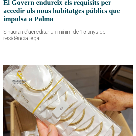
El Govern endureix els requisits per
accedir als nous habitatges públics que
impulsa a Palma
S'hauran d'acreditar un mínim de 15 anys de
residència legal