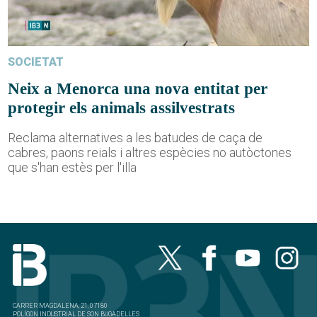
SOCIETAT
Neix a Menorca una nova entitat per
protegir els animals assilvestrats
Reclama alternatives a les batudes de caça de
cabres, paons reials i altres espècies no autòctones
que s'han estès per l'illa
CARRER MAGDALENA, 21, 07180
POLÍGON INDUSTRIAL DE SON BUGADELLES