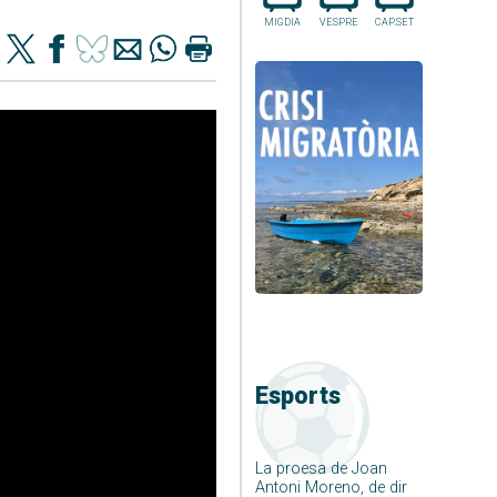
MIGDIA
VESPRE
CAP.SET
Esports
La proesa de Joan
Antoni Moreno, de dir