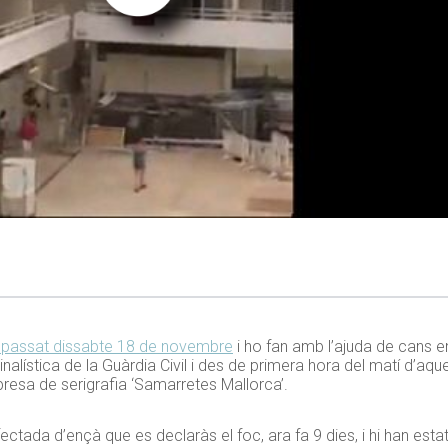
l passat dissabte 18 de novembre
i ho fan amb l’ajuda de cans e
alística de la Guàrdia Civil i des de primera hora del matí d’aque
presa de serigrafia ‘Samarretes Mallorca’.
ctada d’ençà que es declaràs el foc, ara fa 9 dies, i hi han estat