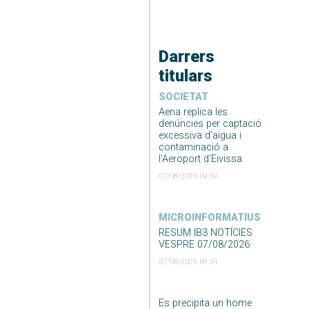
Darrers
titulars
SOCIETAT
Aena replica les
denúncies per captació
excessiva d’aigua i
contaminació a
l’Aeroport d’Eivissa
07/08/2026 09:59
MICROINFORMATIUS
RESUM IB3 NOTÍCIES
VESPRE 07/08/2026
07/08/2026 09:34
Es precipita un home