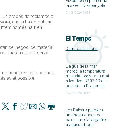
Eivissa és el planter de
la selecció espanyola
04/08/2026 08:24
ió. Un procés de reclamació
devora, que ja ha cercat una
ialment només haurien
El Temps
tari del negoci de material
Darreres edicions
continuaran donant servei
L’aigua de la mar
marca la temperatura
informe concloent que permeti
més alta registrada mai
més aviat possible.
a les Illes: 33,02 ºC a la
boia de sa Dragonera
07/08/2026 08:12
Les Balears pateixen
una nova onada de
calor que s’allarga fins
a aquest dijous