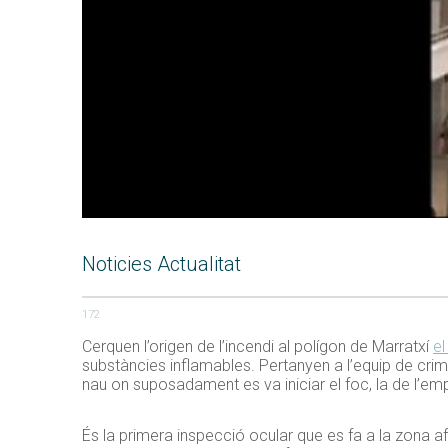
Noticies Actualitat
172
Cerquen l’origen de l’incendi al polígon de Marratxí
e
substàncies inflamables. Pertanyen a l’equip de crimin
nau on suposadament es va iniciar el foc, la de l’em
És la primera inspecció ocular que es fa a la zona afe