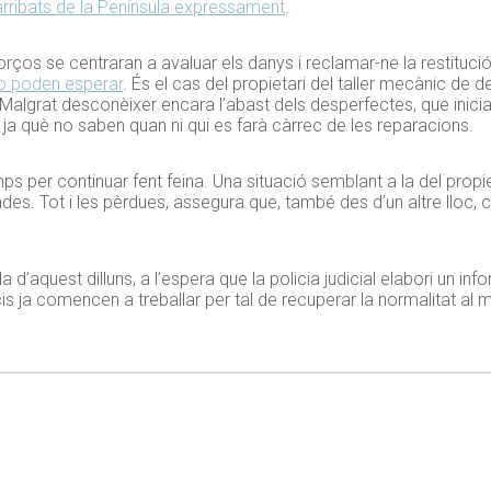
 arribats de la Península expressament
.
orços se centraran a avaluar els danys i reclamar-ne la restituc
o poden esperar
. És el cas del propietari del taller mecànic de 
. Malgrat desconèixer encara l’abast dels desperfectes, que inic
 ja què no saben quan ni qui es farà càrrec de les reparacions.
 per continuar fent feina. Una situació semblant a la del propie
es. Tot i les pèrdues, assegura que, també des d’un altre lloc, 
da d’aquest dilluns, a l’espera que la policia judicial elabori un 
is ja comencen a treballar per tal de recuperar la normalitat al 