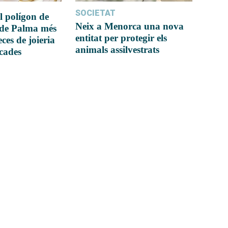
SOCIETAT
l polígon de
Neix a Menorca una nova
 de Palma més
entitat per protegir els
ces de joieria
animals assilvestrats
icades