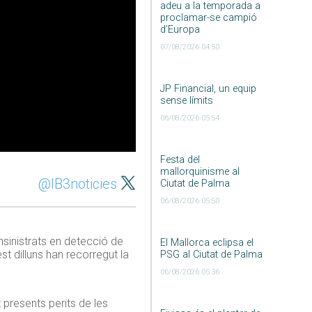
adeu a la temporada a
proclamar-se campió
d’Europa
07/08/2026 04:50
JP Financial, un equip
sense límits
06/08/2026 05:54
Festa del
mallorquinisme al
@IB3noticies
Ciutat de Palma
06/08/2026 05:50
nsinistrats en detecció de
El Mallorca eclipsa el
st dilluns han recorregut la
PSG al Ciutat de Palma
06/08/2026 05:36
 presents perits de les