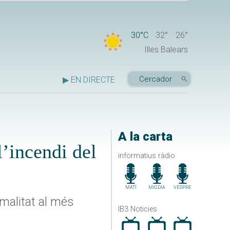
30°C
32°
26°
Illes Balears
▶ EN DIRECTE
A la carta
l’incendi del
informatius ràdio
MATÍ
MIGDIA
VESPRE
rmalitat al més
IB3 Noticies