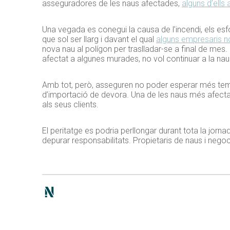
asseguradores de les naus afectades,
alguns d’ells
Una vegada es conegui la causa de l’incendi, els esf
que sol ser llarg i davant el qual
alguns empresaris n
nova nau al polígon per traslladar-se a final de mes
afectat a algunes murades, no vol continuar a la nau
Amb tot, però, asseguren no poder esperar més temps
d’importació de devora. Una de les naus més afectad
als seus clients.
El peritatge es podria perllongar durant tota la jorna
depurar responsabilitats. Propietaris de naus i negoc