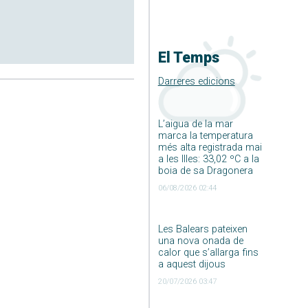
El Temps
Darreres edicions
L’aigua de la mar
marca la temperatura
més alta registrada mai
a les Illes: 33,02 ºC a la
boia de sa Dragonera
06/08/2026 02:44
Les Balears pateixen
una nova onada de
calor que s’allarga fins
a aquest dijous
20/07/2026 03:47