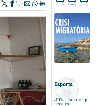
MIGDIA
VESPRE
CAP.SET
Esports
JP Financial, un equip
sense límits