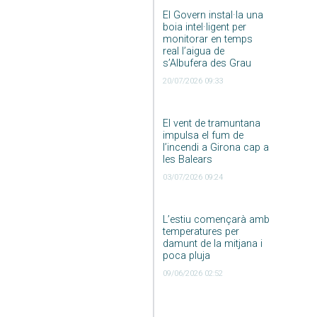
El Govern instal·la una
boia intel·ligent per
monitorar en temps
real l’aigua de
s’Albufera des Grau
20/07/2026 09:33
El vent de tramuntana
impulsa el fum de
l’incendi a Girona cap a
les Balears
03/07/2026 09:24
L’estiu començarà amb
temperatures per
damunt de la mitjana i
poca pluja
09/06/2026 02:52