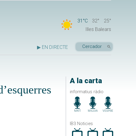
31°C
32°
25°
Illes Balears
▶ EN DIRECTE
A la carta
 d’esquerres
informatius ràdio
MATÍ
MIGDIA
VESPRE
IB3 Noticies