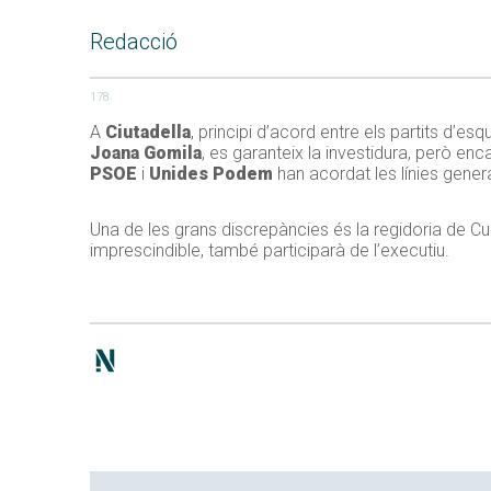
Redacció
178
A
Ciutadella
, principi d’acord entre els partits d’esq
Joana Gomila
, es garanteix la investidura, però enc
PSOE
i
Unides Podem
han acordat les línies gener
Una de les grans discrepàncies és la regidoria de Cul
imprescindible, també participarà de l’executiu.