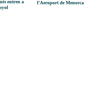
nts entren a
l’Aeroport de Menorca
anyol