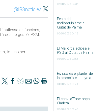
06/08/2026 04:36
@IB3noticies
Festa del
mallorquinisme al
Ciutat de Palma
M
i batlessa en funcions,
06/08/2026 04:15
 d’àrees de gestió. PSM,
El Mallorca eclipsa el
m, tot i no ser
PSG al Ciutat de Palma
06/08/2026 03:53
Eivissa és el planter de
la selecció espanyola
04/08/2026 08:24
El canvi d’Esperança
Cladera
02/08/2026 08:43