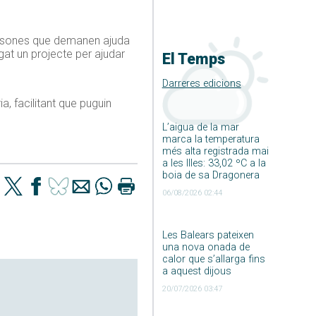
persones que demanen ajuda
gat un projecte per ajudar
El Temps
Darreres edicions
a, facilitant que puguin
L’aigua de la mar
marca la temperatura
més alta registrada mai
a les Illes: 33,02 ºC a la
boia de sa Dragonera
06/08/2026 02:44
Les Balears pateixen
una nova onada de
calor que s’allarga fins
a aquest dijous
20/07/2026 03:47