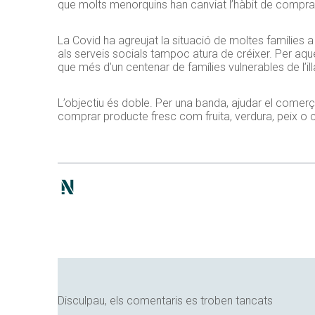
que molts menorquins han canviat l’hàbit de comprar
La Covid ha agreujat la situació de moltes famílie
als serveis socials tampoc atura de créixer. Per aq
que més d’un centenar de famílies vulnerables de l’il
L’objectiu és doble. Per una banda, ajudar el comerç lo
comprar producte fresc com fruita, verdura, peix o c
Disculpau, els comentaris es troben tancats