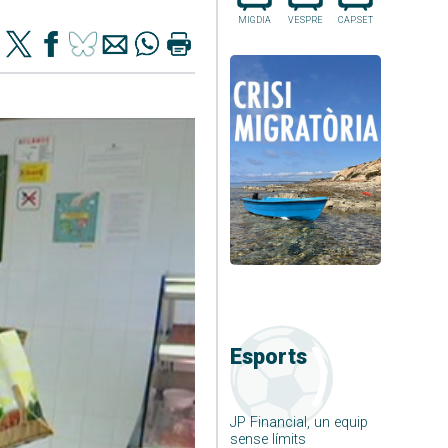
MIGDIA
VESPRE
CAP.SET
Esports
JP Financial, un equip
sense límits