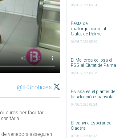
06/08/2026 05:54
Festa del
mallorquinisme al
Ciutat de Palma
06/08/2026 05:50
El Mallorca eclipsa el
PSG al Ciutat de Palma
06/08/2026 05:36
@IB3noticies
Eivissa és el planter de
la selecció espanyola
04/08/2026 08:24
l euros per facilitar
sanitària.
El canvi d’Esperança
Cladera
ia de venedors asseguren
02/08/2026 08:43