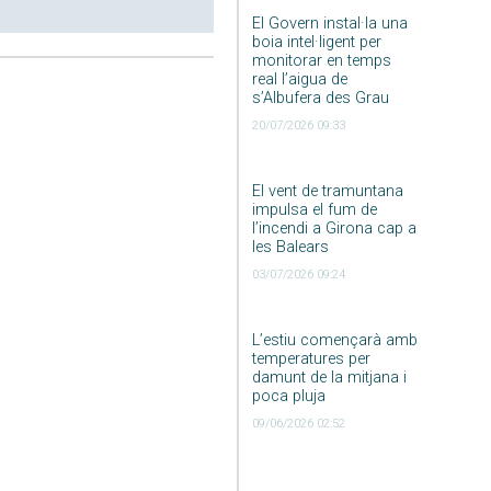
El Govern instal·la una
boia intel·ligent per
monitorar en temps
real l’aigua de
s’Albufera des Grau
20/07/2026 09:33
El vent de tramuntana
impulsa el fum de
l’incendi a Girona cap a
les Balears
03/07/2026 09:24
L’estiu començarà amb
temperatures per
damunt de la mitjana i
poca pluja
09/06/2026 02:52