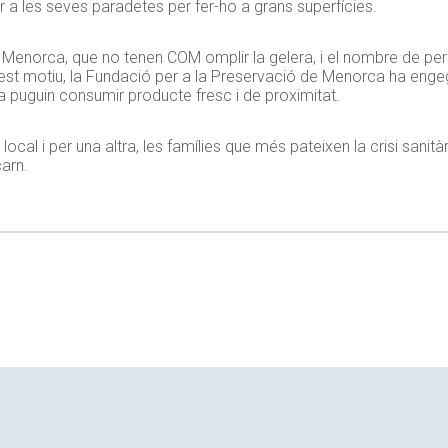
 a les seves paradetes per fer-ho a grans superfícies.
s a Menorca, que no tenen COM omplir la gelera, i el nombre de 
uest motiu, la Fundació per a la Preservació de Menorca ha enge
la puguin consumir producte fresc i de proximitat.
cal i per una altra, les famílies que més pateixen la crisi sanitàri
arn.