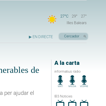
27°C
29°
27°
Illes Balears
▶ EN DIRECTE
A la carta
nerables de
informatius ràdio
MATÍ
MIGDIA
VESPRE
a per ajudar el
IB3 Noticies