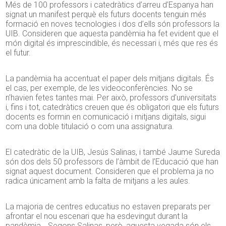
Més de 100 professors i catedràtics d’arreu d’Espanya han
signat un manifest perquè els futurs docents tenguin més
formació en noves tecnologies i dos d’ells són professors la
UIB. Consideren que aquesta pandèmia ha fet evident que el
món digital és imprescindible, és necessari i, més que res és
el futur.
La pandèmia ha accentuat el paper dels mitjans digitals. És
el cas, per exemple, de les videoconferències. No se
n’havien fetes tantes mai. Per això, professors d’universitats
i, fins i tot, catedràtics creuen que és obligatori que els futurs
docents es formin en comunicació i mitjans digitals, sigui
com una doble titulació o com una assignatura.
El catedràtic de la UIB, Jesús Salinas, i també Jaume Sureda
són dos dels 50 professors de l’àmbit de l’Educació que han
signat aquest document. Consideren que el problema ja no
radica únicament amb la falta de mitjans a les aules.
La majoria de centres educatius no estaven preparats per
afrontar el nou escenari que ha esdevingut durant la
pandèmia… Segons Salinas, però, aquesta vegada són els