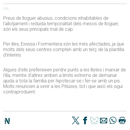
205
Preus de lloguer abusius, condicions inhabitables de
l’allotjament i reduïda temporalitat dels mesos de lloguer,
són els seus principals mal de cap.
Per illes, Eivissa i Formentera són les més afectades, ja que
molts dels seus centres compten amb un terç de la plantilla
d’interins.
Alguns d’ells prefereixen perdre punts a les llistes i marxar de
l’illa, mentre d’altres arriben a límits extrems de demanar
ajuda a tota la família per hipotecar-se i fer-se amb un pis.
Molts renuncien a venir a les Pitiüses, tot i que això els sigui
contraproduent.