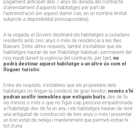
pagament anticipat dels 7 anys de durada del contracte
d’arrendament d’aquests habitatges per part de
l’administració (en aquest darrer cas, en un nombre limitat
subjecte a disponibilitat pressupostària).
A la vegada, el Govern destinarà els habitatges a ciutadans
residents amb cinc anys o més de residència a les Illes
Balears. Entre altres requisits, també s’estableix que els
habitatges hauran de ser l’habitatge habitual i permanent del
nou inquilí durant la vigència del contracte, per tant,
no
podrà destinar aquest habitatge a un altre ús com el
lloguer turístic
.
Entre els requisits, s’estableix que els propietaris dels
habitatges no tinguin la condició de gran tenidor;
només s’hi
podran acollir immobles que estiguin buits
, des de fa
sis mesos o més o que no figuri cap persona empadronada
a l’habitatge des de fa un any; i els habitatges hauran de tenir
una antiguitat de construcció de tres anys o més i presentar
un bon estat de neteja i manteniment que permeti entrar-hi
tot d’una.