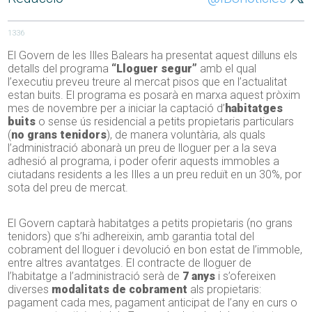
1336
El Govern de les Illes Balears ha presentat aquest dilluns els
detalls del programa
“Lloguer segur”
amb el qual
l’executiu preveu treure al mercat pisos que en l’actualitat
estan buits. El programa es posarà en marxa aquest pròxim
mes de novembre per a iniciar la captació d’
habitatges
buits
o sense ús residencial a petits propietaris particulars
(
no grans tenidors
), de manera voluntària, als quals
l’administració abonarà un preu de lloguer per a la seva
adhesió al programa, i poder oferir aquests immobles a
ciutadans residents a les Illes a un preu reduït en un 30%, por
sota del preu de mercat.
El Govern captarà habitatges a petits propietaris (no grans
tenidors) que s’hi adhereixin, amb garantia total del
cobrament del lloguer i devolució en bon estat de l’immoble,
entre altres avantatges. El contracte de lloguer de
l’habitatge a l’administració serà de
7 anys
i s’ofereixen
diverses
modalitats de cobrament
als propietaris:
pagament cada mes, pagament anticipat de l’any en curs o