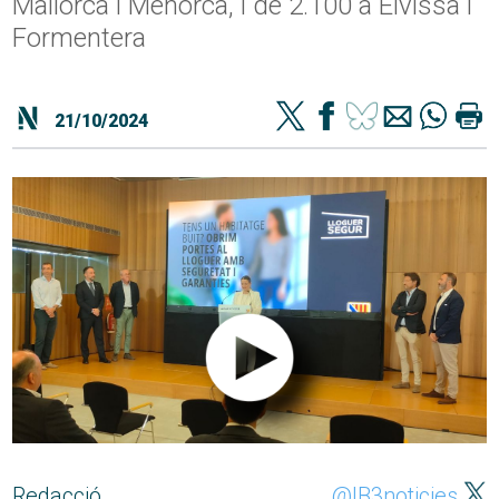
Mallorca i Menorca, i de 2.100 a Eivissa i
Formentera
21/10/2024
Redacció
@IB3noticies