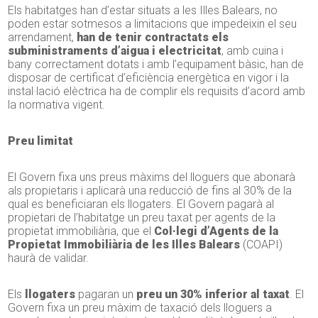
Els habitatges han d’estar situats a les Illes Balears, no
poden estar sotmesos a limitacions que impedeixin el seu
arrendament,
han de tenir contractats els
subministraments d’aigua i electricitat
, amb cuina i
bany correctament dotats i amb l’equipament bàsic, han de
disposar de certificat d’eficiència energètica en vigor i la
instal·lació elèctrica ha de complir els requisits d’acord amb
la normativa vigent.
Preu limitat
El Govern fixa uns preus màxims del lloguers que abonarà
als propietaris i aplicarà una reducció de fins al 30% de la
qual es beneficiaran els llogaters. El Govern pagarà al
propietari de l’habitatge un preu taxat per agents de la
propietat immobiliària, que el
Col·legi d’Agents de la
Propietat Immobiliària de les Illes Balears
(COAPI)
haurà de validar.
Els
llogaters
pagaran un
preu un 30% inferior al taxat
. El
Govern fixa un preu màxim de taxació dels lloguers a