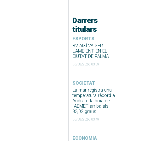
Darrers
titulars
ESPORTS
BV AIXÍ VA SER
L’AMBIENT EN EL
CIUTAT DE PALMA
06/08/2026 03:59
SOCIETAT
La mar registra una
temperatura rècord a
Andratx: la boia de
l’AEMET arriba als
33,02 graus
06/08/2026 03:49
ECONOMIA