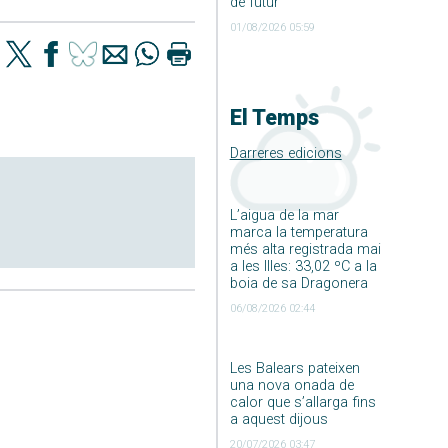
de futur
01/08/2026 05:59
El Temps
Darreres edicions
L’aigua de la mar
marca la temperatura
més alta registrada mai
a les Illes: 33,02 ºC a la
boia de sa Dragonera
06/08/2026 02:44
Les Balears pateixen
una nova onada de
calor que s’allarga fins
a aquest dijous
20/07/2026 03:47