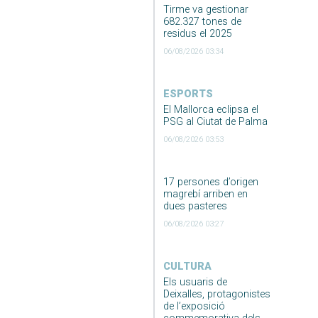
Tirme va gestionar
682.327 tones de
residus el 2025
06/08/2026 03:34
ESPORTS
El Mallorca eclipsa el
PSG al Ciutat de Palma
06/08/2026 03:53
17 persones d’origen
magrebí arriben en
dues pasteres
06/08/2026 03:27
CULTURA
Els usuaris de
Deixalles, protagonistes
de l’exposició