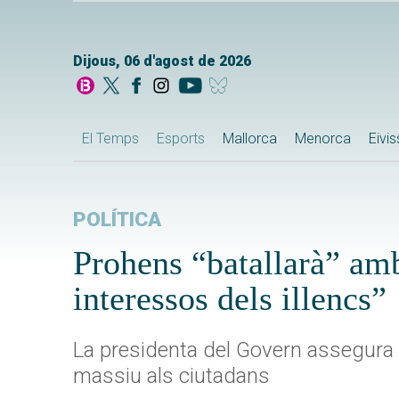
Dijous, 06 d'agost de 2026
El Temps
Esports
Mallorca
Menorca
Eivi
POLÍTICA
Prohens “batallarà” am
interessos dels illencs”
La presidenta del Govern assegura 
massiu als ciutadans