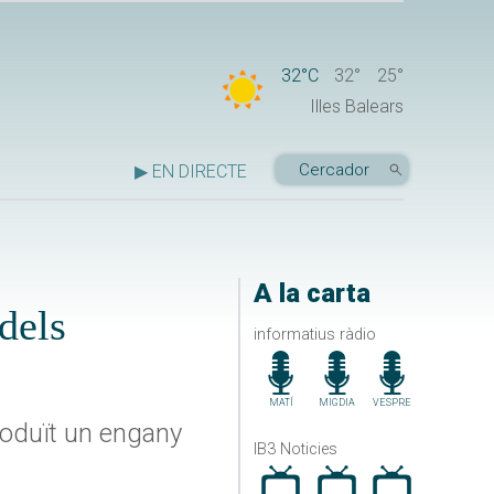
32°C
32°
25°
Illes Balears
▶ EN DIRECTE
A la carta
dels
informatius ràdio
MATÍ
MIGDIA
VESPRE
roduït un engany
IB3 Noticies