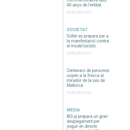
commemorativa dels
40 anys de l’entitat
06/08/2026 03:20
SOCIETAT
Sóller es prepara per a
la manifestació contra
el model turístic
06/08/2026 03:11
Centenars de persones
sopen a la fresca al
mirador de la seu de
Mallorca
06/08/2026 03:02
MEDIA
IB3 ja prepara un gran
desplegament per
seguir en directe