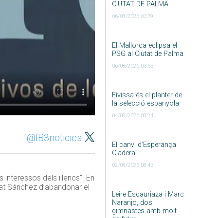
CIUTAT DE PALMA
06/08/2026 03:59
El Mallorca eclipsa el
PSG al Ciutat de Palma
06/08/2026 03:53
Eivissa és el planter de
la selecció espanyola
04/08/2026 08:24
@IB3noticies
El canvi d’Esperança
Cladera
02/08/2026 08:43
interessos dels illencs”. En
sat Sánchez d’abandonar el
Leire Escauriaza i Marc
Naranjo, dos
gimnastes amb molt