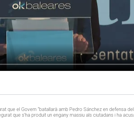
at que el Govern “batallarà amb Pedro Sánchez en defensa dels 
egurat que s’ha produït un engany massiu als ciutadans i ha acu