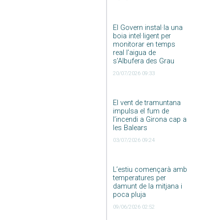
El Govern instal·la una
boia intel·ligent per
monitorar en temps
real l’aigua de
s’Albufera des Grau
20/07/2026 09:33
El vent de tramuntana
impulsa el fum de
l’incendi a Girona cap a
les Balears
03/07/2026 09:24
L’estiu començarà amb
temperatures per
damunt de la mitjana i
poca pluja
09/06/2026 02:52