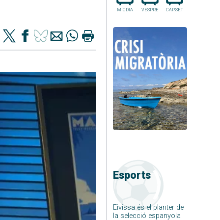
MIGDIA
VESPRE
CAP.SET
Esports
Eivissa és el planter de
la selecció espanyola