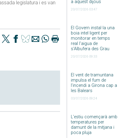
a aquest dijous
assada legislatura i es van
20/07/2026 03:47
El Govern instal·la una
boia intel·ligent per
monitorar en temps
real l’aigua de
s’Albufera des Grau
20/07/2026 09:33
El vent de tramuntana
impulsa el fum de
l’incendi a Girona cap a
les Balears
03/07/2026 09:24
L’estiu començarà amb
temperatures per
damunt de la mitjana i
poca pluja