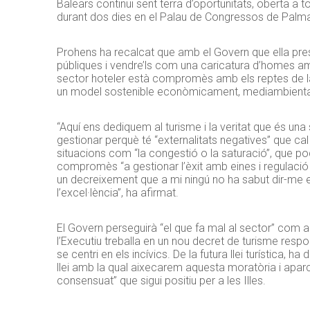
Balears continuï sent terra d’oportunitats, oberta a
durant dos dies en el Palau de Congressos de Palm
Prohens ha recalcat que amb el Govern que ella presi
públiques i vendre’ls com una caricatura d’homes amb
sector hoteler està compromès amb els reptes de la
un model sostenible econòmicament, mediambiental
“Aquí ens dediquem al turisme i la veritat que és una
gestionar perquè té “externalitats negatives” que cal 
situacions com “la congestió o la saturació”, que pod
compromès “a gestionar l’èxit amb eines i regulació e
un decreixement que a mi ningú no ha sabut dir-me en
l’excel·lència”, ha afirmat.
El Govern perseguirà “el que fa mal al sector” com a ofe
l’Executiu treballa en un nou decret de turisme respo
se centri en els incívics. De la futura llei turística, h
llei amb la qual aixecarem aquesta moratòria i aparc
consensuat” que sigui positiu per a les Illes.