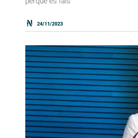
perquè és fals"
24/11/2023