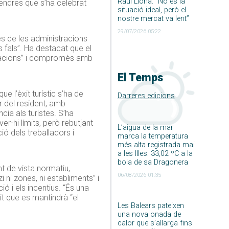
Raúl Llona: ”No és la
vendres que s’ha celebrat
situació ideal, però el
nostre mercat va lent”
29/07/2026 05:22
es de les administracions
 fals”. Ha destacat que el
tracions” i compromès amb
El Temps
e l’èxit turístic s’ha de
Darreres edicions
r del resident, amb
ia als turistes. S’ha
r-hi límits, però rebutjant
L’aigua de la mar
ó dels treballadors i
marca la temperatura
més alta registrada mai
a les Illes: 33,02 ºC a la
boia de sa Dragonera
unt de vista normatiu,
06/08/2026 01:35
 ni zones, ni establiments” i
ció i els incentius. “És una
it que es mantindrà “el
Les Balears pateixen
una nova onada de
calor que s’allarga fins