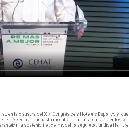
at, en la clausura del XIX Congrés dels Hotelers Espanyols, que 
 Balears: “Aixecarem aquesta moratòria i aparcarem els perillosos
nteixin la sostenibilitat del model, la seguretat jurídica i la lli