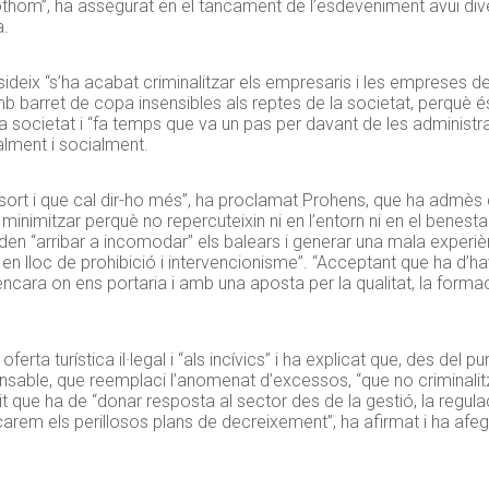
 tothom”, ha assegurat en el tancament de l’esdeveniment avui di
a.
deix “s’ha acabat criminalitzar els empresaris i les empreses d
 barret de copa insensibles als reptes de la societat, perquè és
 societat i “fa temps que va un pas per davant de les adminis
ment i socialment.
 sort i que cal dir-ho més”, ha proclamat Prohens, que ha admès qu
minimitzar perquè no repercuteixin ni en l’entorn ni en el benesta
en “arribar a incomodar” els balears i generar una mala experiènc
n lloc de prohibició i intervencionisme”. “Acceptant que ha d’have
cara on ens portaria i amb una aposta per la qualitat, la formaci
rta turística il·legal i “als incívics” i ha explicat que, des del p
nsable, que reemplaci l’anomenat d’excessos, “que no criminalitzi
a dit que ha de “donar resposta al sector des de la gestió, la regula
arem els perillosos plans de decreixement”, ha afirmat i ha afeg