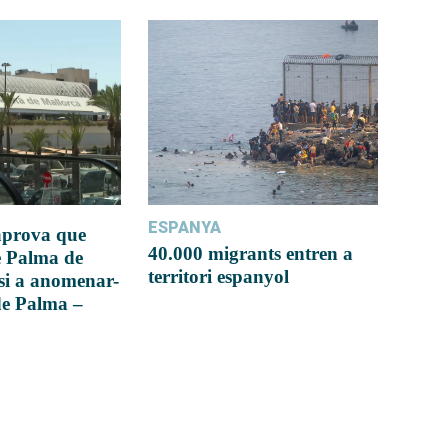
ESPANYA
 aprova que
40.000 migrants entren a
e Palma de
territori espanyol
si a anomenar-
de Palma –