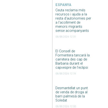
ESPANYA
Ceuta reclama més
recursos i ajuda a la
resta d’autonomies per
a l’acolliment de
menors migrants
sense acompanyants
06/08/2026 12:31
El Consell de
Formentera tancarà la
carretera des cap de
Barbaria durant el
capvespre de l’eclipsi
06/08/2026 12:19
Desmantellat un punt
de venda de droga al
barri palmesà de la
Soledat
06/08/2026 12:00