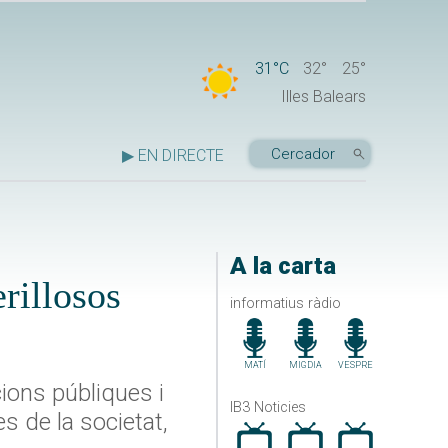
31°C
32°
25°
Illes Balears
▶ EN DIRECTE
A la carta
rillosos
informatius ràdio
MATÍ
MIGDIA
VESPRE
ions públiques i
IB3 Noticies
s de la societat,