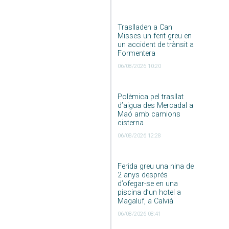
Traslladen a Can
Misses un ferit greu en
un accident de trànsit a
Formentera
06/08/2026 10:20
Polèmica pel trasllat
d’aigua des Mercadal a
Maó amb camions
cisterna
06/08/2026 12:28
Ferida greu una nina de
2 anys després
d’ofegar-se en una
piscina d’un hotel a
Magaluf, a Calvià
06/08/2026 08:41