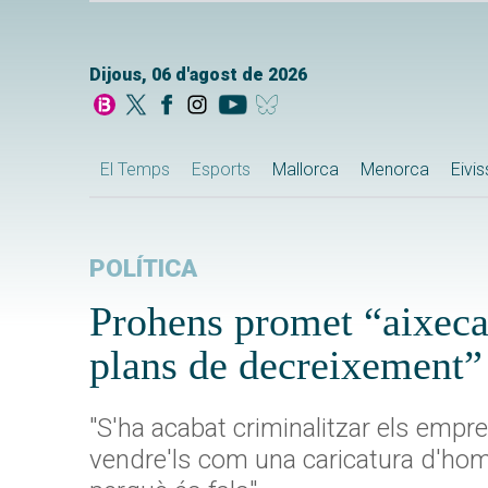
Dijous, 06 d'agost de 2026
El Temps
Esports
Mallorca
Menorca
Eivi
POLÍTICA
Prohens promet “aixecar
plans de decreixement”
"S'ha acabat criminalitzar els empr
vendre'ls com una caricatura d'home