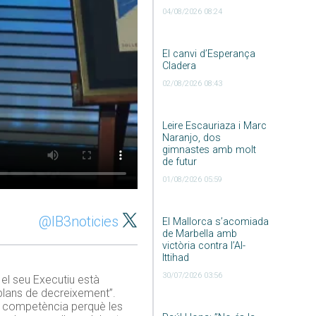
04/08/2026 08:24
El canvi d’Esperança
Cladera
02/08/2026 08:43
Leire Escauriaza i Marc
Naranjo, dos
gimnastes amb molt
de futur
01/08/2026 05:59
@IB3noticies
El Mallorca s’acomiada
de Marbella amb
victòria contra l’Al-
Ittihad
30/07/2026 03:56
el seu Executiu està
 plans de decreixement”.
ure competència perquè les