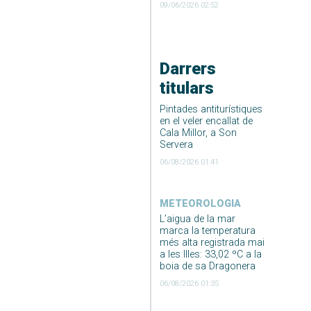
09/06/2026 02:52
Darrers
titulars
Pintades antiturístiques
en el veler encallat de
Cala Millor, a Son
Servera
06/08/2026 01:41
METEOROLOGIA
L’aigua de la mar
marca la temperatura
més alta registrada mai
a les Illes: 33,02 ºC a la
boia de sa Dragonera
06/08/2026 01:35