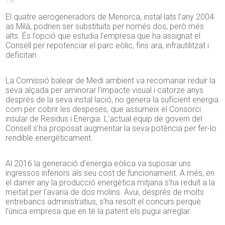
239
El quatre aerogeneradors de Menorca, instal·lats l’any 2004
as Milà, podrien ser substituits per només dos, però més
alts. És l’opció que estudia l’empresa que ha assignat el
Consell per repotenciar el parc eòlic, fins ara, infrautilitzat i
deficitari.
La Comissió balear de Medi ambient va recomanar reduïr la
seva alçada per aminorar l’impacte visual i catorze anys
després de la seva instal·lació, no genera la suficient energia
com per cobrir les despeses, que assumeix el Consorci
insular de Residus i Energia. L’actual equip de govern del
Consell s’ha proposat augmentar la seva potència per fer-lo
rendible energèticament.
Al 2016 la generació d’energia eòlica va suposar uns
ingressos inferiors als seu cost de funcionament. A més, en
el darrer any la producció energètica mitjana s’ha reduït a la
meitat per l’avaria de dos molins. Avui, després de molts
entrebancs administratius, s’ha resolt el concurs perquè
l’única empresa que en té la patent els pugui arreglar.