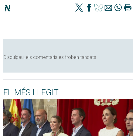
Disculpau, els comentaris es troben tancats
EL MÉS LLEGIT