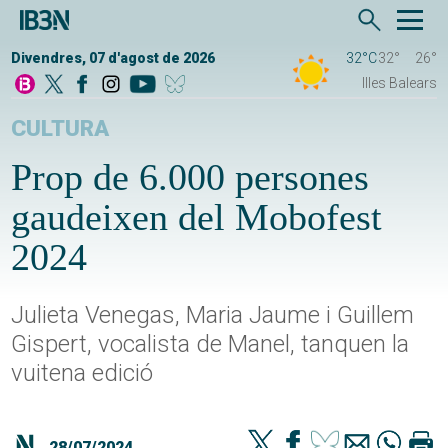
Divendres, 07 d'agost de 2026
32°C
32°
26°
Illes Balears
CULTURA
Prop de 6.000 persones
gaudeixen del Mobofest
2024
Julieta Venegas, Maria Jaume i Guillem
Gispert, vocalista de Manel, tanquen la
vuitena edició
28/07/2024