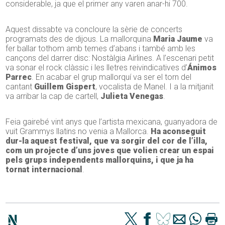
considerable, ja que el primer any varen anar-hi 700.
Aquest dissabte va concloure la sèrie de concerts
programats des de dijous. La mallorquina
Maria Jaume
va
fer ballar tothom amb temes d’abans i també amb les
cançons del darrer disc: Nostàlgia Airlines. A l’escenari petit
va sonar el rock clàssic i les lletres reivindicatives d’
Ánimos
Parrec
. En acabar el grup mallorquí va ser el torn del
cantant
Guillem Gispert
, vocalista de Manel. I a la mitjanit
va arribar la cap de cartell,
Julieta Venegas
.
Feia gairebé vint anys que l’artista mexicana, guanyadora de
vuit Grammys llatins no venia a Mallorca.
Ha aconseguit
dur-la aquest festival, que va sorgir del cor de l’illa,
com un projecte d’uns joves que volien crear un espai
pels grups independents mallorquins, i que ja ha
tornat internacional
.