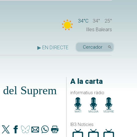
34°C
34°
25°
Illes Balears
▶ EN DIRECTE
A la carta
s del Suprem
informatius ràdio
MATÍ
MIGDIA
VESPRE
IB3 Noticies