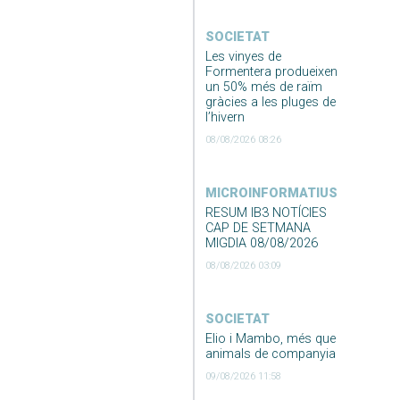
SOCIETAT
Les vinyes de
Formentera produeixen
un 50% més de raïm
gràcies a les pluges de
l’hivern
08/08/2026 08:26
MICROINFORMATIUS
RESUM IB3 NOTÍCIES
CAP DE SETMANA
MIGDIA 08/08/2026
08/08/2026 03:09
SOCIETAT
Elio i Mambo, més que
animals de companyia
09/08/2026 11:58