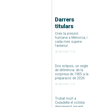
Darrers
titulars
Creix la pressió
humana a Menorca, i
cada mes supera
l’anterior
09/08/2026 11:56
Dos eclipsis, un segle
de diferència: de la
sorpresa de 1905 a la
preparació de 2026
09/08/2026 11:47
Trobat mort a
Ciutadella el ciclista
desparegut aquest