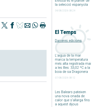
Eivissa és el planter de
la selecció espanyola
04/08/2026 08:24
El Temps
Darreres edicions
L’aigua de la mar
marca la temperatura
més alta registrada mai
a les Illes: 33,02 ºC a la
boia de sa Dragonera
07/08/2026 08:12
Les Balears pateixen
una nova onada de
calor que s’allarga fins
a aquest dijous