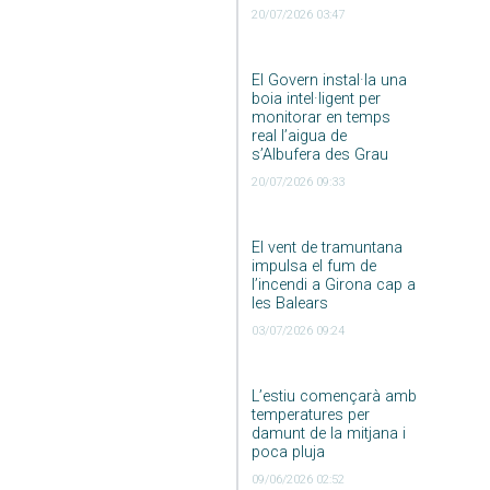
20/07/2026 03:47
El Govern instal·la una
boia intel·ligent per
monitorar en temps
real l’aigua de
s’Albufera des Grau
20/07/2026 09:33
El vent de tramuntana
impulsa el fum de
l’incendi a Girona cap a
les Balears
03/07/2026 09:24
L’estiu començarà amb
temperatures per
damunt de la mitjana i
poca pluja
09/06/2026 02:52