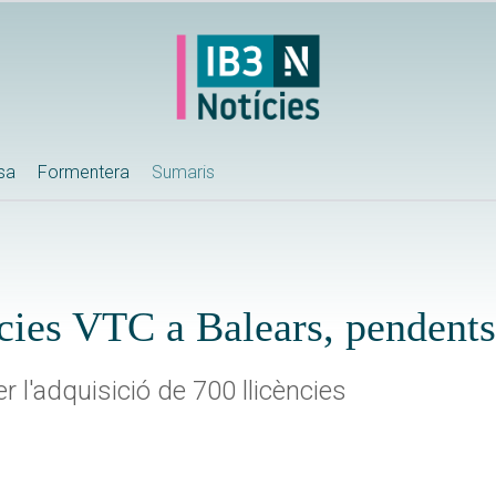
ssa
Formentera
Sumaris
ències VTC a Balears, pendent
r l'adquisició de 700 llicències