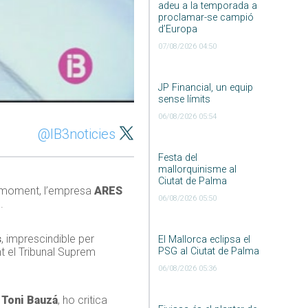
adeu a la temporada a
proclamar-se campió
d’Europa
07/08/2026 04:50
JP Financial, un equip
sense límits
06/08/2026 05:54
@IB3noticies
Festa del
mallorquinisme al
Ciutat de Palma
u moment, l’empresa
ARES
06/08/2026 05:50
r
.
s
, imprescindible per
El Mallorca eclipsa el
PSG al Ciutat de Palma
t el Tribunal Suprem
06/08/2026 05:36
,
Toni Bauzá
, ho critica