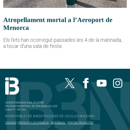
Atropellament mortal a l’Aeroport de
Menorca
Els fets han ocorregut passades les 4 de la matinada,
a tocar d'una sala de festa
CARRER MAGDALENA, 21, 07180
POLÍGON INDUSTRIAL DE SON BUGADELLES
(+34) 971 139 333
© ENS PÚBLIC DE RADIOTELEVISIÓ DE LES ILLES BALEARS
COOKIES
|
ATENCIÓ A L'AUDIÈNCIA
|
AVÍS LEGAL
|
PORTAL PRIVACITAT