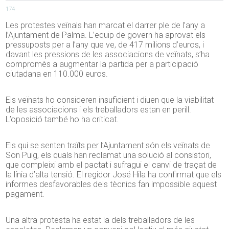
174
Les protestes veïnals han marcat el darrer ple de l’any a
l’Ajuntament de Palma. L’equip de govern ha aprovat els
pressuposts per a l’any que ve, de 417 milions d’euros, i
davant les pressions de les associacions de veïnats, s’ha
compromès a augmentar la partida per a participació
ciutadana en 110.000 euros.
Els veïnats ho consideren insuficient i diuen que la viabilitat
de les associacions i els treballadors estan en perill.
L’oposició també ho ha criticat.
Els qui se senten traïts per l’Ajuntament són els veïnats de
Son Puig, els quals han reclamat una solució al consistori,
que compleixi amb el pactat i sufragui el canvi de traçat de
la línia d’alta tensió. El regidor José Hila ha confirmat que els
informes desfavorables dels tècnics fan impossible aquest
pagament.
Una altra protesta ha estat la dels treballadors de les