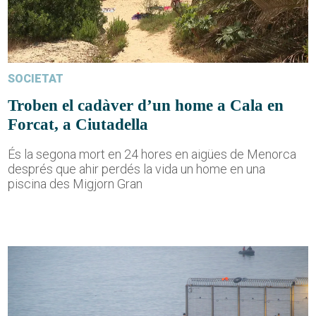
SOCIETAT
Troben el cadàver d’un home a Cala en
Forcat, a Ciutadella
És la segona mort en 24 hores en aigües de Menorca
després que ahir perdés la vida un home en una
piscina des Migjorn Gran