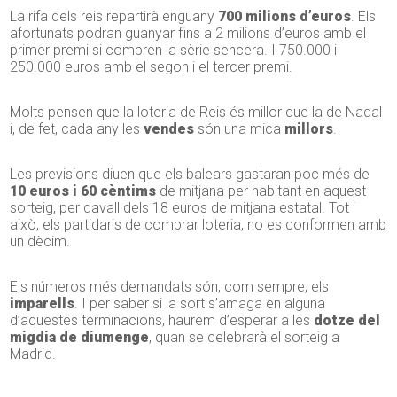
La rifa dels reis repartirà enguany
700 milions d’euros
. Els
afortunats podran guanyar fins a 2 milions d’euros amb el
primer premi si compren la sèrie sencera. I 750.000 i
250.000 euros amb el segon i el tercer premi.
Molts pensen que la loteria de Reis és millor que la de Nadal
i, de fet, cada any les
vendes
són una mica
millors
.
Les previsions diuen que els balears gastaran poc més de
10 euros i 60 cèntims
de mitjana per habitant en aquest
sorteig, per davall dels 18 euros de mitjana estatal. Tot i
això, els partidaris de comprar loteria, no es conformen amb
un dècim.
Els números més demandats són, com sempre, els
imparells
. I per saber si la sort s’amaga en alguna
d’aquestes terminacions, haurem d’esperar a les
dotze del
migdia de diumenge
, quan se celebrarà el sorteig a
Madrid.