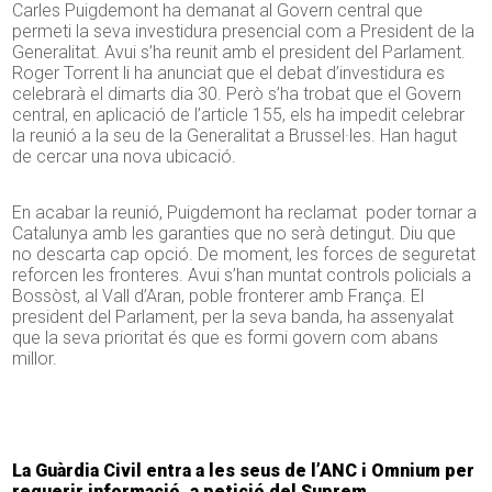
Carles Puigdemont ha demanat al Govern central que
permeti la seva investidura presencial com a President de la
Generalitat. Avui s’ha reunit amb el president del Parlament.
Roger Torrent li ha anunciat que el debat d’investidura es
celebrarà el dimarts dia 30. Però s’ha trobat que el Govern
central, en aplicació de l’article 155, els ha impedit celebrar
la reunió a la seu de la Generalitat a Brussel·les. Han hagut
de cercar una nova ubicació.
En acabar la reunió, Puigdemont ha reclamat poder tornar a
Catalunya amb les garanties que no serà detingut. Diu que
no descarta cap opció. De moment, les forces de seguretat
reforcen les fronteres. Avui s’han muntat controls policials a
Bossòst, al Vall d’Aran, poble fronterer amb França. El
president del Parlament, per la seva banda, ha assenyalat
que la seva prioritat és que es formi govern com abans
millor.
La Guàrdia Civil entra a les seus de l’ANC i Omnium per
requerir informació, a petició del Suprem