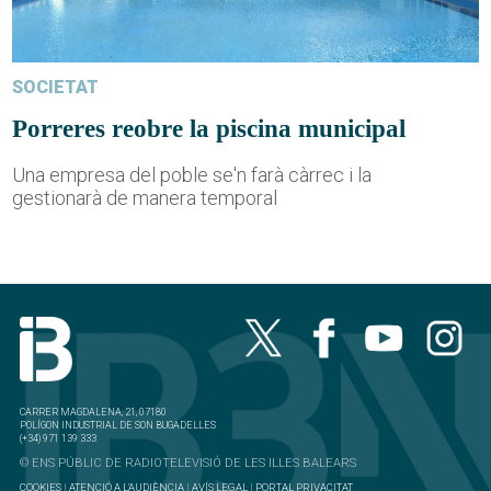
SOCIETAT
Porreres reobre la piscina municipal
Una empresa del poble se'n farà càrrec i la
gestionarà de manera temporal
CARRER MAGDALENA, 21, 07180
POLÍGON INDUSTRIAL DE SON BUGADELLES
(+34) 971 139 333
© ENS PÚBLIC DE RADIOTELEVISIÓ DE LES ILLES BALEARS
COOKIES
|
ATENCIÓ A L'AUDIÈNCIA
|
AVÍS LEGAL
|
PORTAL PRIVACITAT