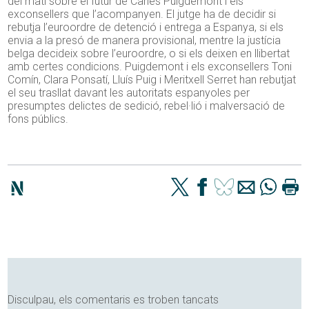
del matí sobre el futur de Carles Puigdemont i els
exconsellers que l’acompanyen. El jutge ha de decidir si
rebutja l’euroordre de detenció i entrega a Espanya, si els
envia a la presó de manera provisional, mentre la justícia
belga decideix sobre l’euroordre, o si els deixen en llibertat
amb certes condicions. Puigdemont i els exconsellers Toni
Comín, Clara Ponsatí, Lluís Puig i Meritxell Serret han rebutjat
el seu trasllat davant les autoritats espanyoles per
presumptes delictes de sedició, rebel·lió i malversació de
fons públics.
Disculpau, els comentaris es troben tancats