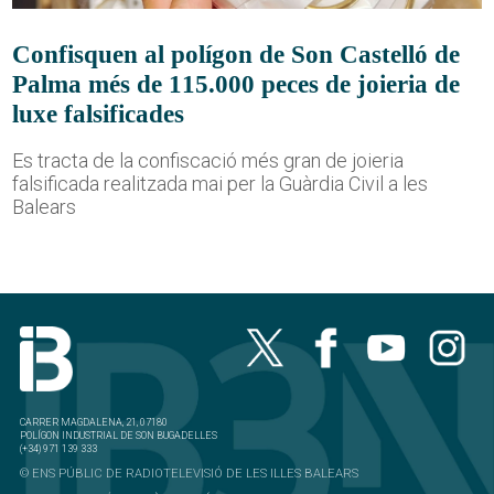
Confisquen al polígon de Son Castelló de
Palma més de 115.000 peces de joieria de
luxe falsificades
Es tracta de la confiscació més gran de joieria
falsificada realitzada mai per la Guàrdia Civil a les
Balears
CARRER MAGDALENA, 21, 07180
POLÍGON INDUSTRIAL DE SON BUGADELLES
(+34) 971 139 333
© ENS PÚBLIC DE RADIOTELEVISIÓ DE LES ILLES BALEARS