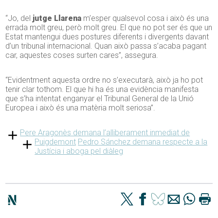
“Jo, del
jutge Llarena
m’esper qualsevol cosa i això és una
errada molt greu, però molt greu. El que no pot ser és que un
Estat mantengui dues postures diferents i divergents davant
d’un tribunal internacional. Quan això passa s’acaba pagant
car, aquestes coses surten cares”, assegura.
“Evidentment aquesta ordre no s’executarà, això ja ho pot
tenir clar tothom. El que hi ha és una evidència manifesta
que s’ha intentat enganyar el Tribunal General de la Unió
Europea i això és una matèria molt seriosa”.
Pere Aragonès demana l’alliberament inmediat de
Puigdemont
Pedro Sánchez demana respecte a la
Justícia i aboga pel diàleg