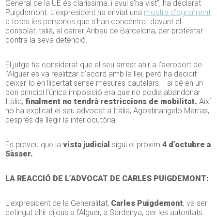
General de la UE és claríssima, i avui s’ha vist”, ha declarat
Puigdemont. L’expresident ha enviat una
mostra d’agraïment
a totes les persones que s’han concentrat davant el
consolat italià, al carrer Aribau de Barcelona, per protestar
contra la seva detenció.
El jutge ha considerat que el seu arrest ahir a l’aeroport de
l’Alguer es va realitzar d’acord amb la llei, però ha decidit
deixar-lo en llibertat sense mesures cautelars. I si bé en un
bon principi l’única imposició era que no podia abandonar
Itàlia,
finalment no tendrà restriccions de mobilitat.
Així
ho ha explicat el seu advocat a Itàlia, Agostinangelo Marras,
després de llegir la interlocutòria.
Es preveu que la
vista judicial
sigui el pròxim
4 d’octubre a
Sàsser.
LA REACCIÓ DE L’ADVOCAT DE CARLES PUIGDEMONT:
L’expresident de la Generalitat,
Carles Puigdemont
, va ser
detingut ahir dijous a l’Alguer, a Sardenya, per les autoritats