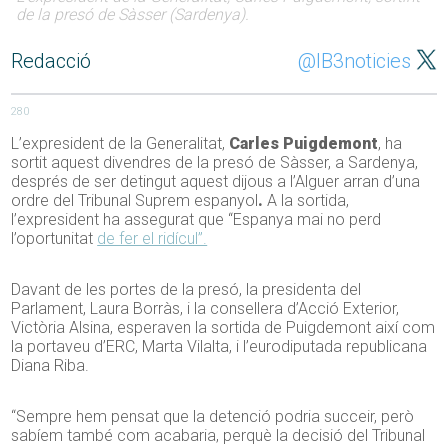
de la presó de Sàsser (Sardenya).
Redacció
@IB3noticies
280
L’expresident de la Generalitat,
Carles Puigdemont
, ha
sortit aquest divendres de la presó de Sàsser, a Sardenya,
després de ser detingut aquest dijous a l’Alguer arran d’una
ordre del Tribunal Suprem espanyol
.
A la sortida,
l’expresident ha assegurat que “Espanya mai no perd
l’oportunitat
de fer el ridícul”.
Davant de les portes de la presó, la presidenta del
Parlament, Laura Borràs, i la consellera d’Acció Exterior,
Victòria Alsina, esperaven la sortida de Puigdemont així com
la portaveu d’ERC, Marta Vilalta, i l’eurodiputada republicana
Diana Riba.
“Sempre hem pensat que la detenció podria succeir, però
sabíem també com acabaria, perquè la decisió del Tribunal