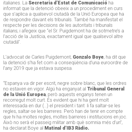
italianes. La
Secretaria d’Estat de Comunicació
ha
informat que la detenció obeeix a un procediment en curs
que s’aplica a qualsevol ciutadà de la Unió Europea que ha
de respondre davant els tribunals. També ha manifestat el
respecte per les decisions de les autoritats i tribunals
italians; i afegeix que “el Sr. Puigdemont ha de sotmetre’s a
l’acció de la Justícia, exactament igual que qualsevol altre
ciutadà”.
L’advocat de Carles Puigdemont,
Gonzalo Boye
, ha dit que
la detenció s’ha fet com a conseqüència d’una euroordre de
l’any 2019 que ja estava suspesa.
“Espanya va dir per escrit, negre sobre blanc, que les ordres
no estaven en vigor. Algú ha enganyat al
Tribunal General
de la Unió Europea
, però aquests enganys tenen un
recorregut molt curt. És evident que hi ha gent molt
interessada en dur (…) el president i tant li fa saltar-se les
regles, saltar-se les barreres. Però han de tenir en compte
que hi ha moltes regles, moltes barreres i institucions en joc.
Això no serà el passeig militar amb què somnia més d’un”,
ha declarat Boye al
Matinal d’IB3 Ràdio.