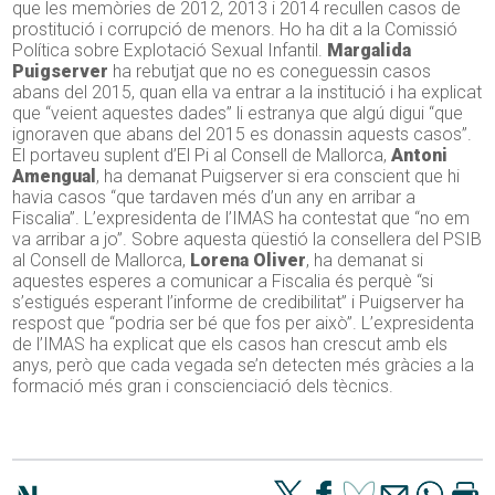
que les memòries de 2012, 2013 i 2014 recullen casos de
prostitució i corrupció de menors. Ho ha dit a la Comissió
Política sobre Explotació Sexual Infantil.
Margalida
Puigserver
ha rebutjat que no es coneguessin casos
abans del 2015, quan ella va entrar a la institució i ha explicat
que “veient aquestes dades” li estranya que algú digui “que
ignoraven que abans del 2015 es donassin aquests casos”.
El portaveu suplent d’El Pi al Consell de Mallorca,
Antoni
Amengual
, ha demanat Puigserver si era conscient que hi
havia casos “que tardaven més d’un any en arribar a
Fiscalia”. L’expresidenta de l’IMAS ha contestat que “no em
va arribar a jo”. Sobre aquesta qüestió la consellera del PSIB
al Consell de Mallorca,
Lorena Oliver
, ha demanat si
aquestes esperes a comunicar a Fiscalia és perquè “si
s’estigués esperant l’informe de credibilitat” i Puigserver ha
respost que “podria ser bé que fos per això”. L’expresidenta
de l’IMAS ha explicat que els casos han crescut amb els
anys, però que cada vegada se’n detecten més gràcies a la
formació més gran i conscienciació dels tècnics.